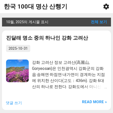
한국 100대 명산 산행기
기본 콘텐츠로 건너뛰기
글
10월, 2025의 게시물 표시
전체 보기
진달래 명소 중의 하나인 강화 고려산
2025-10-31
강화 고려산 정보 고려산(高麗山,
Goryeosan)은 인천광역시 강화군의 강화
읍·송해면·하점면·내가면이 경계하는 지점
에 위치한 산이다(고도：436m). 강화 6대
산의 하나로 전한다. 강화도에서 마니산
(469m)·혈구산(466m)·진강산(441m) 다음
으로 높은 산이다. 1696년에 편찬된 『강
READ MORE »
댓글 쓰기
도지』에 “홍릉(洪陵)과 국정(國淨), 적석
(積石), 백련(白蓮) 등의 세 절이 있다.”라고