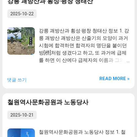
강릉 괘방산과 횡성·평창 청태산
2025-10-22
강릉 괘방산과 횡성·평창 청태산 정보 1. 강
릉 괘방산 괘방산은 산줄기의 모양이 과거
시험에 합격하면 합격자의 명단을 붙이던
방[榜]처럼 생겼다고 하고, 또 과거에 급제
를 하면 이 산에다 급제자의 이름과 그의
아버지 이름을 쓴 커다란 두루마기를 걸어
놓았다고 하여 생긴 이름이다. 예전에 선비
READ MORE »
댓글 쓰기
들이 과거시험을 보기위해 등명낙가사에
서 공부를 했는데, 그 때 새벽에 괘방산에
올라가 바다에서 떠오르는 태양을 보며 과
철원역사문화공원과 노동당사
거급제를 기원했다고 한다. 강릉에는 이 괘
방산이 있어 과거에 급제한 사람이 많이 나
2025-10-21
왔다고 한다. 2. 횡성·평창 청태산 청태산
(靑太山)은 강원도의 횡성군과 평창군의
철원역사문화공원과 노동당사 정보 1. 철
경계지역으로 해발1,200m인 청태산을 주