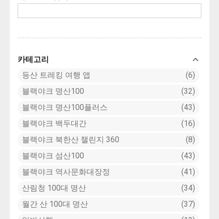
543호로 지정된 이곳 주천강변에는 단단
한 암석인 중생대 쥐라기 화강암이 둥글게
움푹 파인 모양을 가지고 있어서 이를 요선
암 돌개구멍(포트홀: pothhole)이라 부른
다. 돌개구멍은 강물에 있는 암석의 갈라진
카테고리
틈이나 오목한 곳으로 모래와 자갈이 들어
등산 트레킹 여행 앱
6
가 소용돌이치는 물살로 인하여 회전운동
블랙야크 명산100
32
을 하면서 주변의 암반을 깍아 내린 것이
다. 강물의 흐르는 속도가 빠를수록, 흐르
블랙야크 명산100플러스
43
는 물의 양이 증가하면서 물은 더 빠르게
블랙야크 백두대간
16
돌게 되어 돌개구멍의 크기는 점점 커진다.
블랙야크 북한산 챌린지 360
8
블랙야크 섬산100
43
블랙야크 역사문화대장정
41
산림청 100대 명산
34
월간 산 100대 명산
37