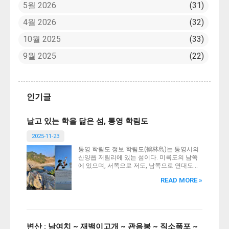
5월 2026
31
4월 2026
32
10월 2025
33
9월 2025
22
인기글
날고 있는 학을 닮은 섬, 통영 학림도
2025-11-23
통영 학림도 정보 학림도(鶴林島)는 통영시의
산양읍 저림리에 있는 섬이다. 미륵도의 남쪽
에 있으며, 서쪽으로 저도, 남쪽으로 연대도와
인접해 있다. 북동에서 남서방향으로 길게 활
READ MORE »
처럼 휜 모양을 하고 있어 천연의 방파제 역할
을 한다. 해안선은 북쪽은 사빈해안, 남쪽은 암
석해안이다. 『대동지지』에 따르면 “조도(鳥
島)는 춘원면의 남쪽 바다 가운데 있다.”라고
수록하였다. 『호구총수』에도 춘원면 조도리
로 적고 있다. 『조선지도』(고성), 『1872년
변산 : 남여치 ~ 재백이고개 ~ 관음봉 ~ 직소폭포 ~