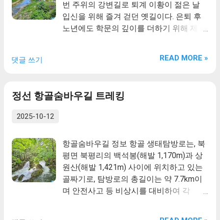
번 주위의 강변길로 퇴계 이황이 젊은 날
뻗은 소나무 가지들은 분재 같은 모양으로
입신을 위해 즐겨 걷던 옛길이다. 은퇴 후
아름다움을 더해준다. 크게 다섯 개의 바위
노년에도 학문의 깊이를 더하기 위해 제자
봉우리로 이루어졌는데, 그 모양들이 마치
들과 함께 이 길을 걸었으며 그가 세상을
촛대 같이 생겨 청송 주왕산의 촛대바위를
뜬 후에도 많은 후학들이 먼 길을 마다 않
연상케 한다. 뿐만 아니라 산의 모양은 다
READ MORE »
댓글 쓰기
고 찾아와 옛 스승이 다니던 길을 즐겨 밟
섯 개의 바위봉이 나란히 어깨를 맞댄 형국
았다. 예던길은 퇴계 선생이 봉화 청량산을
이고, 많은 병사들이 무기를 들고 마을을
오가던 길을 복원한 길로 퇴계선생의 종택
지키는 듯한 모습이어서 예로부터 이곳은
정선 항골숨바우길 트레킹
이 있던 곳에서 봉화 청량산까지의 50리길
전쟁의 피해가 거의 없었다고 한다.
이며 퇴계선생이 배움을 찾아 13세부터 숙
2025-10-12
부 이우를 찾아 청량산 오산당(지금의 청
량사)까지 걸어 다녔던 길이라고 한다. 예
항골숨바우길 정보 항골 생태탐방로는, 북
던길의 예던이란 말은 요즘엔 안쓰는 말이
평면 북평리의 백석봉(해발 1,170m)과 상
지만 예다는 “다니다”라는 뜻으로 “다니던
원산(해발 1,421m) 사이에 위치하고 있는
길”이란 정도의 뜻이라고 한다.
골짜기로, 탐방로의 총길이는 약 7.7km이
며 안전사고 등 비상시를 대비하여 각
0.75km, 2.85km, 4.75km 지점에 우측임도
와 연결된 총 3개소의 진출입로가 있다. 생