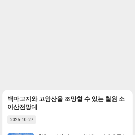
따라 섬 최남단 끝머리에 위치한 아름다운
는 물론이고 신라, 백제, 일본과의 교류를
기암 덩어리인 금오산(향일암)과 연결하여
보여주는 다양한 유물이 출토되었다. 신라·
일출과 일몰을 볼 수 있는 산이다. 2. 금오
백제에서 전해지거나 영향을 받은 장식말
산 금오산(金鰲山, Geumosan)은 여수시의
갖춤(裝飾馬具), 금동관(金銅冠), 청동세발
돌산읍 율림리와 금성리 일대에 위치한 산
손잡이솥(靑銅製鐎斗), 둥근고리큰칼(環頭
이다(고도：323m). 돌산도 남동쪽 해안에
大刀), 은제허리띠와 대가야의 귀걸...
자리잡고 있으며 북서쪽을 제외하고 급경
사의 암석 해안과 이어진다. 우리나라 4대
관음 기도처 중의 하나인 향일암(도 지방
문화재 제40호)이 있다. 금오산에 대한 기
록은 구한말에 등장하는데『돌산군읍지』
에 돌산도의 팔대산 중에 금오산이 있으며,
“금오산은 군의 동쪽 20리에 있다. 산이 모
백마고지와 고암산을 조망할 수 있는 철원 소
두 흰 돌이며 거북이 모양으로 (중략) 소금
강(小金剛)이라칭한다.”고 하였다. 『조선
이산전망대
지지자료』(돌산)에 율림리에 있는 산으로
2025-10-27
기재되어 있다.『1872년지방지도』(순천
방답진)에 지명은 보이지 않으나 향일암과
함께 산으로 묘사된 지역에 “진(鎭)으로부