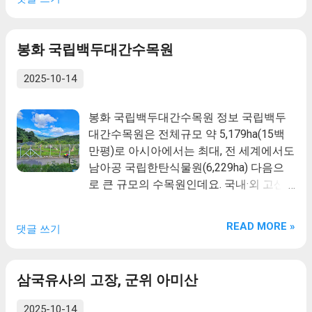
진 곳에 위치하며, 북쪽으로 천생산, 남쪽
인데요. 국내·외 고산지역 등 기후변화에
는 한국전쟁 때의 승리를 기리는 다부동전
으로 황학산과 연결된다. 유학산 남쪽의 다
취약한 희귀·특산식물을 수집보존하고 있
적기념관이 있는데, 다부리는 대구로 밀려
부리 고갯길에는 한국전쟁 때의 승리를 기
으며, 각각 희귀식물 326종(57.1%), 특산
오는 북한군을 막기 위한 최후의 격전지였
봉화 국립백두대간수목원
리는 다부동전적기념관이 있는데, 다부리
식물 162종(45.0%)을 보유하고 있습니다.
다. 유학산 남사면 중턱에는 도봉사(道奉
는 대구로 밀려오는 북한군을 막기 위한 최
특히 호랑이 숲은 축구장 6개 크기(총
寺)가 있다. 유학산이 처음 기록된 사료는
2025-10-14
후의 격전지였다. 유학산 남사면 중턱에는
3.8ha)와 맞먹는 규모로 국내에서 가장 넓
『신증동국여 지승람』이다. 이 책에는 유
도봉사(道奉寺)가 있다. 유학산이 처음 기
은 사육환경을 갖추고 있습니다.
학산이 아닌 유악산(流嶽山)으로 기재되어
봉화 국립백두대간수목원 정보 국립백두
록된 사료는『신증동국여 지승람』이다.
있으며, “인동현의 동쪽 10리에 있으며...
대간수목원은 전체규모 약 5,179ha(15백
이 책에는 유학산이 아닌 유악산(流嶽山)
만평)로 아시아에서는 최대, 전 세계에서도
으로 기재되어 있으며, “인동현의 동쪽 10
남아공 국립한탄식물원(6,229ha) 다음으
리에 있으며, 인 동현의 진산이다.”라고 기
로 큰 규모의 수목원인데요. 국내·외 고산
록되어 있다. 『조선지도』에도 ‘유악(流
지역 등 기후변화에 취약한 희귀·특산식물
岳)’이라 표기되어 있으나, 『해동지도』에
을 수집보존하고 있으며, 각각 희귀식물
는 ‘유학산(留鶴山)’이라고 기재되어 있다.
READ MORE »
댓글 쓰기
326종(57.1%), 특산 식물 162종(45.0%)을
현재 쓰고 있는 ‘유학산(遊鶴山)’이라는 이
보유하고 있습니다. 특히 호랑이 숲은 축구
름은『1872년지방지도』에 처음 기록되
장 6개 크기(총 3.8ha)와 맞먹는 규모로 국
어 있는데, 학이 놀던 산이라고 붙여졌다고
삼국유사의 고장, 군위 아미산
내에서 가장 넓은 사육환경을 갖추고 있습
한다.
니다.
2025-10-14