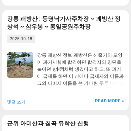
크 역사문화대장정 인증지인 보물 3층 석
탑을 관람할 수 있습니다.
강릉 괘방산 : 등명낙가사주차장 ~ 괘방산 정
상석 ~ 삼우봉 ~ 통일공원주차장
2025-10-18
강릉 괘방산 정보 괘방산은 산줄기의 모양
이 과거시험에 합격하면 합격자의 명단을
붙이던 방[榜]처럼 생겼다고 하고, 또 과거
에 급제를 하면 이 산에다 급제자의 이름과
그의 아버지 이름을 쓴 커다란 두루마기를
걸어놓았다고 하여 생긴 이름이다. 예전에
선비들이 과거시험을 보기위해 등명낙가
READ MORE »
댓글 쓰기
사에서 공부를 했는데, 그 때 새벽에 괘방
산에 올라가 바다에서 떠오르는 태양을 보
며 과거급제를 기원했다고 한다. 강릉에는
군위 아미산과 칠곡 유학산 산행
이 괘방산이 있어 과거에 급제한 사람이 많