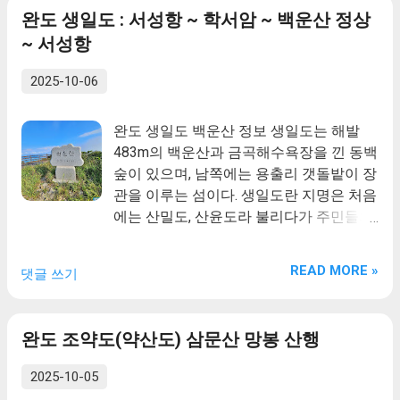
명은 마을 주위에 소나무와 계곡이 많아 유
또 하나의 유래는 예로부터 험한 바다에서
완도 생일도 : 서성항 ~ 학서암 ~ 백운산 정상
래되었다고 전해진다. 1596년(선조 29)에
조난 사고와 해적들 횡포가 심해 이름을 새
~ 서성항
진(鎭)을 설치하였고, 만호영이 있었다. 17
로 짓고 새로 태어나라는 뜻에서 생일도라
세기에 김해 김씨가 처음으로 정착했던 것
고 불렀다는 설이 있다. 백운산은 생일도
2025-10-06
으로 전해진다. 2. 신지명사십리(薪智鳴沙
중앙에 우뚝 솟은 산으로 산이 높고 바다
十里)해수욕장 신지도(완도군 신지면)의
경치가 수려하며 정상에 서면 맑은 날엔 남
완도 생일도 백운산 정보 생일도는 해발
서쪽 송곡리 일대에 위치한 산이다(고도 :
쪽 멀리 제주도까지 바라보일 만큼 조망이
483m의 백운산과 금곡해수욕장을 낀 동백
325m). 두 개의 섬이 연육되어 형성된 신지
뛰어나다 3. 신지도 상산 신지도(완도군 신
숲이 있으며, 남쪽에는 용출리 갯돌밭이 장
도의 서측 섬의 주봉을 이룬다 「조선지지
지면)의 서쪽 송곡리 일대에 위치한 산이
관을 이루는 섬이다. 생일도란 지명은 처음
자료」 에 송곡(松谷)에 소재한 것으로 수
다(고도 : 325m). 두 개의 섬이 연육되어 형
에는 산밀도, 산윤도라 불리다가 주민들의
록되어 있다. 「조선지형도」에는 산의 남
성된 신지도의 서측 섬의 주봉을 이룬다
본성이 착하고 어질어 갓 태어난 아기와 같
측 사면에 영주암이 묘사되어 있다. 산록의
「조선지지자료」 에 송곡(松谷)에 소재한
다하여 날 생(生)과 날 일(日)자를 붙여 생
북측 해안 말단부에 송곡 마을이 있다. 지
것으로 수록되어 있다. 「조선지형도」에
READ MORE »
댓글 쓰기
일도라 부르게 되었다고 한다. 또 하나의
명은 마을 주위에 소나무와 계곡이 많아 유
는 산의 남측 사면에 영주암이 묘사되어 있
유래는 예로부터 험한 바다에서 조난 사고
래되었다고 전해진다. 1596년(선조 29)에
다. 산록의 북측 해안 말단부에 송곡 마을
와 해적들 횡포가 심해 이름을 새로 짓고
진(鎭)을 설치하였고, 만호영이 있었다. 17
이 있다. 지명은 마을 주위에 소나무와 계
완도 조약도(약산도) 삼문산 망봉 산행
새로 태어나라는 뜻에서 생일도라고 불렀
세기에 김해 김씨가 처음으로 정착했던 것
곡이 많아 유래되었다고 전해진다. 1596년
다는 설이 있다. 백운산은 생일도 중앙에
으로 전해진다.
(선조 29)에 진(鎭)을 설치하였고, 만호영
2025-10-05
우뚝 솟은 산으로 산이 높고 바다 경치가
이 있었다. 17세기에 김해 김씨가 처음으