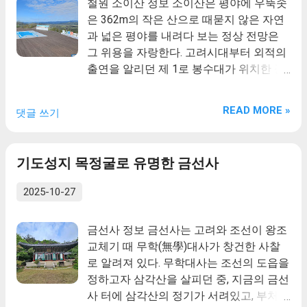
철원 소이산 정보 소이산은 평야에 우뚝솟
터 45리”라는 표기가 있다. 『돌산군읍
은 362m의 작은 산으로 때묻지 않은 자연
지』의 지도에는 돌산군 동남단에 암석산
과 넓은 평야를 내려다 보는 정상 전망은
으로 금오산이있으며 향일암을 함께 표기
그 위용을 자랑한다. 고려시대부터 외적의
했다. 금오산이 거북이 모양이므로 지명이
출연을 알리던 제 1로 봉수대가 위치한 공
유래했다고 전하며 풍수지리상 금오산 향
간으로 한국전쟁 이전 화려했던 구 철원의
일암은 경전을 등에 모신 금거북이가 바다
역사를 기억하고 있을 철원역사의 중심이
READ MORE »
댓글 쓰기
속으로 들어가는 모습이라고 한다.
다.
기도성지 목정굴로 유명한 금선사
2025-10-27
금선사 정보 금선사는 고려와 조선이 왕조
교체기 때 무학(無學)대사가 창건한 사찰
로 알려져 있다. 무학대사는 조선의 도읍을
정하고자 삼각산을 살피던 중, 지금의 금선
사 터에 삼각산의 정기가 서려있고, 부처님