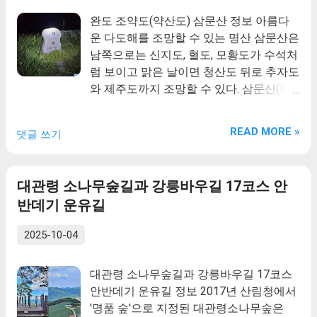
수려하며 정상에 서면 맑은 날엔 남쪽 멀리
로 정착했던 ...
완도 조약도(약산도) 삼문산 정보 아름다
제주도까지 바라보일 만큼 조망이 뛰어나
운 다도해를 조망할 수 있는 명산 삼문산은
다
남쪽으로는 신지도, 혈도, 모황도가 수석처
럼 보이고 맑은 날이면 청산도 뒤로 추자도
와 제주도까지 조망할 수 있다. 삼문산(해
발 397m)은 비교적 해발이 낮지만 결코 만
만치 않은 산이다. 4월이면 진달래가 지천
READ MORE »
댓글 쓰기
으로 피고 정상(망봉)에는 봉화대가 있었
던 자리가 남아있으며, 죽선리에서 정상인
망봉으로 오르는 길은 북쪽으로는 천관산
대관령 소나무숲길과 강릉바우길 17코스 안
이 손에 다을 듯 보이고 남쪽으로는 다도해
반데기 운유길
가 한눈에 들어와 떠 있는 느낌을 받은 코
스이며 죽선리에서 300미터쯤 오르다보면
2025-10-04
바위사이에서 나오는 신설골 약수터가 있
어 목을 축일 수 도 있다.
대관령 소나무숲길과 강릉바우길 17코스
안반데기 운유길 정보 2017년 산림청에서
'명품 숲'으로 지정된 대관령소나무숲은