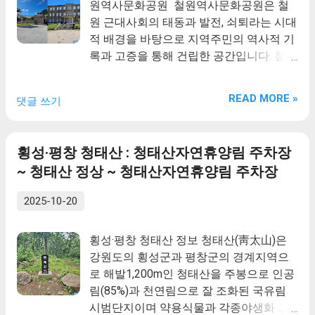
원역사문화공원 철원역사문화공원은 철
봉으로 인공림(85%)과 천연림으로 잘 조화
원 근대사회의 태동과 발전, 쇠퇴라는 시대
된 국유림 시범단지이며 약용식물과 각종
적 배경을 바탕으로 지역주민의 역사적 기
야생화 그리고 곤충류, 조류, 파충류 등 야
록과 고증을 통해 건립한 공간입니다. 철원
생동물 등이 다종, 다량 생육하고 있다.
의 근대화는 일제 주도로 경원선 철도와 금
402ha 숲속에 각종 편익시설과 청태산 정
강산전기철도의 부설, 철원평야의 개척 등
상으로 가는 잘 정비된 등산로가 6개소로
READ MORE »
댓글 쓰기
으로 시작하였으며, 그로 인해 광복 이전
이용자 체력을 감안하여 즐길 수 있는 숲으
철원은 인구 10만명이 넘는 강원도 중심도
로 많은 등산객으로 부터 숲을 느끼며 호흡
시로 성장하였고, 시가지에는 관공서, 학
할 수 있는 휴양림이며 청태산 유래는 조선
횡성·평창 청태산 : 청태산자연휴양림 주차장
교, 위락업소, 문화시설 등 많은 시설이 건
을 건국한 태조 이성계가 관동지방(강릉)
~ 청태산 정상 ~ 청태산자연휴양림 주차장
립되어 운영되었던 곳입니다. 다만, 광복
을 가다가 이곳 횡성군 둔내면 삽교리를 지
후 남북의 분단과 한국전쟁으로 번성했던
나게 되었는데, 지금 휴양림이 위치한 곳에
2025-10-20
철원읍 시가지는 폐허가 되고 농경지로 변
서 잠시 휴식을 하며 점심을 횡성 수령에게
했으며, 많은 사람들의 기억에서 잊혀 가고
받았는데 자리가 마땅하지 않아 마침 커다
횡성·평창 청태산 정보 청태산(靑太山)은
있습니다. 이곳 철원역사문화공원에서 일
란 바위에 푸르고 큰 이끼(가로15자×세로
강원도의 횡성군과 평창군의 경계지역으
제의 억압과 핍박으로 일군 가슴아픈 근대
20자)가 있는 바위에서 점심식사를 하였
로 해발1,200m인 청태산을 주봉으로 인공
역사를 기억하며, 다양한 문화를 체험하고
다. 이성계가 이곳의 아름다운 산세에 반하
림(85%)과 천연림으로 잘 조화된 국유림
밝은 미래로 나아가는 계기를 만들어 가시
고 큰 바위에 놀라 청태산(靑太山)이란 휘
시범단지이며 약용식물과 각종야생화 그
길 희망합니다. 2. 노동당사 철원 노동당사
호를 직접 써서 횡성 수령에게 하사하여 부