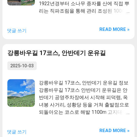
1922년경부터 소나무 종자를 산에 직접 뿌
리는 직파조림을 통해 관리 조성된 100여
년의 역사를 가지고 있다. 숲에는 평균
2~30미터 높이의 금강송들이 장관을 이루
READ MORE »
댓글 쓰기
는데 그 면적은 400여ha로 축구장 571개
의 면적에 해당하는 울창한 숲이다. 잘 자
란 소나무들 사이로 들어선 생강나무군락
강릉바우길 17코스, 안반데기 운유길
은 봄철 색다른 풍경을 연출하며 지역주민
의 꽃차소득원으로서의 역할을 톡톡히 하
2025-10-03
고 있다. 강릉바우길 17코스 안반데기 운
유길은 안반데기 공영주차장에서 시작해
강릉바우길 17코스, 안반데기 운유길 정보
피덕령, 옥녀봉 사거리, 성황당 등을 거쳐
강릉바우길 17코스 안반데기 운유길은 안
출발점으로 되돌아오는 코스로 해발
반데기 공영주차장에서 시작해 피덕령, 옥
1100m 고지대에 있는 트레킹길로 길이 험
녀봉 사거리, 성황당 등을 거쳐 출발점으로
하지는 않으나 경사도는 꽤 있는 편입니다.
되돌아오는 코스로 해발 1100m 고지대에
강릉바우길 17코스에서는 일출을 감상할
있는 트레킹길로 길이 험하지는 않으나 경
수 있는 일출전망대와 고랭지 채소밭 및 고
사도는 꽤 있는 편입니다. 강릉바우길 17
지대의 풍력발전기를 배경으로 색다른 사
READ MORE »
댓글 쓰기
코스에서는 일출을 감상할 수 있는 일출전
진을 찍을 수 있습니다. 안반데기 마을은