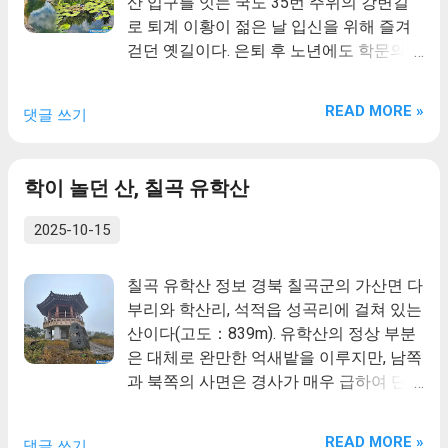
산 입구를 잇는 국도 35번 주위의 강변길
물상을 이룬 듯하다. 바위 틈 사이에서 자
로 퇴계 이황이 젊은 날 입신을 위해 즐겨
라 짧게 뻗은 소나무 가지들은 분재 같은
걷던 옛길이다. 은퇴 후 노년에도 학문의
모양으로 아름다움을 더해준다. 크게 다섯
깊이를 더하기 위해 제자들과 함께 이 길을
개의 바위봉우리로 이루어졌는데, 그 모양
걸었으며 그가 세상을 뜬 후에도 많은 후학
들이 마치 촛대 같이 생겨 청송 주왕산의
READ MORE »
댓글 쓰기
들이 먼 길을 마다 않고 찾아와 옛 스승이
촛대바위를 연상케 한다. 뿐만 아니라 산의
다니던 길을 즐겨 밟았다. 예던길은 퇴계
모양은 다섯 개의 바위봉이 나란히 어깨를
선생이 봉화 청량산을 오가던 길을 복원한
맞댄 형국이고, 많은 병사들이 무기를 들고
학이 놀던 산, 칠곡 유학산
길로 퇴계선생의 종택이 있던 곳에서 봉화
마을을 지키는 듯한 모습이어서 예로부터
청량산까지의 50리길이며 퇴계선생이 배
이곳은 전쟁의 피해가 거의 없었다고 한다.
2025-10-15
움을 찾아 13세부터 숙부 이우를 찾아 청
경북 칠곡군의 가산면 다부리와 학산리, 석
량산 오산당(지금의 청량사)까지 걸어 다
적읍 성곡리에 걸쳐 있는 산이다(고도：
칠곡 유학산 정보 경북 칠곡군의 가산면 다
녔던 길이라고 한다. 예던길의 예던이란 말
839m). 유학산의 정상 부분은 대체로 완만
부리와 학산리, 석적읍 성곡리에 걸쳐 있는
은 요즘엔 안쓰는 말이지만 예다는 “다니
한 억새밭을 이루지만, 남쪽과 북쪽의 사면
산이다(고도：839m). 유학산의 정상 부분
다”라는 뜻으로 “다니던 길”이란 정도의 뜻
은 경사가 매우 급하여 단애를 이루고 있
은 대체로 완만한 억새밭을 이루지만, 남쪽
이라고 한다. 국립백두대간수목원은 전체
다. 유학산은 팔공산에서 가산으로 이어진
과 북쪽의 사면은 경사가 매우 급하여 단애
규모 약 5,179ha(15백만평)로 아시아에서
산줄기로부터 서쪽으로 갈라진 곳에 위치
를 이루고 있다. 유학산은 팔공산에서 가산
는 최대, 전 세계에서도 남아공 국립한탄식
하며, 북쪽으로 천생산, 남쪽으로 황학산과
으로 이어진 산줄기로부터 서쪽으로 갈라
물원(6,229ha) 다음으로 큰 규모의 수목원
연결된다. 유학산 남쪽의 다부리 고갯길에
READ MORE »
댓글 쓰기