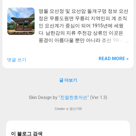
영월 요선정 및 요선암 돌개구멍 정보 요선
정은 무릉도원면 무릉리 지역민의 계 조직
인 요선계가 중심이 되어 1915년에 세웠
다. 남한강의 지류 주천강 상류인 이곳은
풍경이 아름다울 뿐만 아니라 조선 19대
임금 숙종의 어제시를 봉안하고 있어 역사
적으로 의미가 깊다. 어제시는 숙종이 직접
READ MORE »
댓글 쓰기
하사하여 주천면 주천강 북쪽 언덕에 있던
청허루에 봉안하였으나, 오랜 세월이 지나
면서 청허루가 훼손되었고 숙종의 어제시
글 더보기
현판은 일본인이 소유하게 되었다. 이에 요
선계 회원들은 어제시 현판을 되찾아. 이를
Skin Design by
"친절한효자손"
(Ver 1.3)
봉안하기 위해 요선정을 세웠다. 통일신라
시대에는 철감국사 도윤과 징효대사가 그
Creator is 명산100
리 멀지 않은 사자산 기슭에 흥년선원을 세
우고 자주 이곳에 와서 포교했다고 하여,
당시 이곳에 작은 암자가 있었을 것으로 추
이 블로그 검색
정된다. 국가지정문화재 천연기념물 제