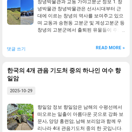
창녕박물관과 교동 가야고분군 정보 1. 창
녕박물관 창녕박물관은 선사시대부터 근
대에 이르는 창녕의 역사를 보여주고 있으
며 교동과 송현동 고분군 및 계성고분군 등
창녕의 고분군에서 출퇴된 유물들이 주로
전시되어 있는데요. 특히 전시관 중앙홀에
는 고총고분의 축조과정을 한눈에 볼 수 있
READ MORE »
댓글 쓰기
는 모형관(디오라마)이 설치되어 있어 관
람객들의 고대사회 고분문화에 대한 이해
를 돕고 있습니다. 2. 창녕 교동과 송현동
한국의 4개 관음 기도처 중의 하나인 여수 향
고분군 창녕 교동과 송현동 고분군은 화왕
일암
산 서쪽 구릉 일대에 조성된 고대 비화가야
왕과 지배층의 무덤이다. 고분군의 범위는
2025-10-29
창녕읍이 한눈에 내려다보이는 구릉 경사
면에서 서쪽으로 뻗은 가지능선까지 이어
향일암 정보 향일암은 남해의 수평선에서
진다.고분군에는 봉분이 남아 있는 무덤
떠오르는 일출이 아름다운 곳으로 강화 보
120여 기, 봉분이 남아 있지 않은 무덤 180
문사, 양양 홍련암, 남해 보리암과 함께 우
여 기 등 모두 300여 기가 넘는 무덤이 있
리나라 4대 관음기도처 중의 한 곳입니다.
다. 고분군은 무덤의 분포에 따라 크게 4개