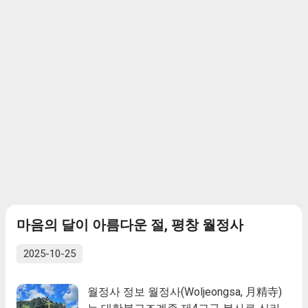
등으로 기록하고 있는 것으로 보아, 북한산
락하게 되었다. 이후 1957년에 이를 안타
은 처음에는 산 이름이 아니라 서울의 옛
깝게 여긴 도공 스님이 옛터에 중건하고,
이름인 한산의 북쪽 지역을 가리키는 지명
법안 스님이 주석하며 1996년에 목정굴을
이었다. 『신증동국여지승람』 한성부에
복원한 것을 필두로 대적광전, 삼성각, 반
는 “양주 지경에 있다. 화산(華山)이라고도
야전, 미타전, 설선당, 적묵당, 범종루 등의
하며, 신라 때에는 부아악(負兒岳)이라고
각 전각과 요사를 신증축하여 현재 가람의
하였다. 평강현(平康縣)의 분수령(分水嶺)
면모를 갖추게 되었다.
에서 잇닿은 봉우리와 겹겹한 산봉우리가
높고 낮음이 있다. 또 삼각산이 되니, 실은
경성(京城)의 진산(鎭山)이다. 고구려 동명
왕의 아들 비류, 온조가 남쪽으로 나와서,
한산에 이르러 부아악에 올라가 살 만한 땅
을 찾았으니, 바로 이 산이다.”라고 하여 여
마음의 달이 아름다운 절, 평창 월정사
러 다른 이름들이 보인다. 부아악은 어머니
가 어린애를 업고 있는 형상을 한자명으로
2025-10-25
표기한 것으로 해석된다. 부아가 불의 표기
이므로 부아 → 불 → 화(火) → 화(華)로 바
뀌어 화산이 되었다는 해석도 있다. 그러나
월정사 정보 월정사(Woljeongsa, 月精寺)
화산·화악은 세 봉우리가 연꽃이 핀 것과