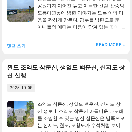
지 오대산 중대와 통도사, 법흥사와 더불어
공원까지 이어진 높고 아득한 산길. 산중턱
기 때문이다. 송나라의 문신인 서긍이 남긴
한국 불교를 대표하는 최고의 기도처이자
도롱이연못에 얽힌 이야기는 모든 이의 마
'선화봉사고려도경'에는 고섬섬(고슴도치
성지로 자리매김하고 있다.
음을 짠하게 만든다. 광부를 남편으로 둔
털섬)이라는 섬이 소개되어 있는데, 이곳이
아내들의 애타는 마음이 담겨 있는 곳이 도
오늘날의 위도이다. 2. 부안 위도 진리 대월
롱이연못이라면 뒤이어 마주치게 되는
습곡(大月褶曲, 천연기념물) 다양한 주향
1177갱은 광부들이 캄캄한 막장으로 들어
을 보이는 정단층과 역단층이 모두 관찰되
READ MORE »
댓글 쓰기
가는 갱도의 입구였다. 이 길은 광부와 광
는 특징, 이암과 사암의 경계에서 관찰되는
부 아내의 높고 애틋한 사랑의 길이다.
연질퇴적변형구조, 방사성동위원소 분석
에 의해 확인된 퇴적시기 (백악기, 8천7백
완도 조약도 삼문산, 생일도 백운산, 신지도 상
만 년 전 – 8천6백만 년 전), 습곡층 상, 하
산 산행
부에 나타나는 비변형 퇴적층 등은 위도 진
리 대월습곡이 광역압축응력에 의해 형성
2025-10-08
된 습곡이 아님을 지시한다. 퇴적 이후, 퇴
적층 내에서 사태(slumping)가 발생하게
조약도 삼문산, 생일도 백운산, 신지도 상
되면 사태 퇴적층(slump deposits)의 말단
산 정보 1. 조약도 삼문산 아름다운 다도해
부에서는 습곡 및 역단층이 발달하게 되며,
를 조망할 수 있는 명산 삼문산은 남쪽으로
이 경우 층의 내부에는 연질퇴적변형구조
는 신지도, 혈도, 모황도가 수석처럼 보이
가 관찰되고, 사태 퇴적층 상, 하부의 지층