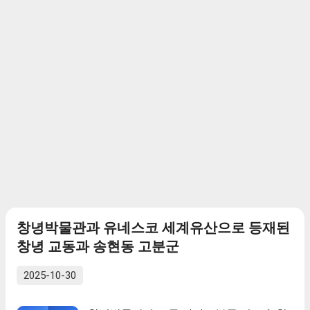
기록되어 있다. 『신증동국여지승람』에
“강화부 서쪽 15리에 있으며 강화부의 진
산(鎭山)이다.”라고 되어 있다. 『강화부
지』에도 강화부의 진산으로 기록되어 있
다. 『여지도서』와 『조선지지자료』에
서 지명이 확인된다. 『대동여지도』에는
고려산(高呂山)으로 한자 표기가 되어 있
고 동쪽 산록 끝에 강화읍성이 위치하는 것
으로 묘사되어 있다. 고려산은 정상부에 커
다란 연못이 있고 그곳에서 다섯 가지 색깔
의 연꽃이 핀다는 유래로부터 ‘오련산(五蓮
山)’이라는 이름으로도 부른다. 정동 쪽에
강화읍이 위치해 있다.
창녕박물관과 유네스코 세계유산으로 등재된
창녕 교동과 송현동 고분군
2025-10-30