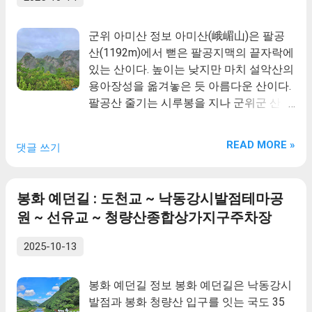
군위 아미산 정보 아미산(峨嵋山)은 팔공
산(1192m)에서 뻗은 팔공지맥의 끝자락에
있는 산이다. 높이는 낮지만 마치 설악산의
용아장성을 옮겨놓은 듯 아름다운 산이다.
팔공산 줄기는 시루봉을 지나 군위군 산성
면 백학리를 지나며 끊어질 듯 야트막한 야
산이 되었다가 조림산과 화산(華山·828m)
READ MORE »
댓글 쓰기
이 만나는 갑령재에 이르러 다시 치솟는다.
화산을 넘으면서 탄력을 받은 줄기는 방가
산(755.8m)을 지나 팔공지맥에서 가장 아
봉화 예던길 : 도천교 ~ 낙동강시발점테마공
름다운 절경을 만나게 되는데 바로 아미산
원 ~ 선유교 ~ 청량산종합상가지구주차장
이다. 여인의 아름다운 눈썹을 뜻하는 아미
(蛾眉)에서 음을 빌려와 산이 높고 위엄이
2025-10-13
있다는 뜻의 아미(峨嵋)로 했다. 아미산은
높이로 말하는 산이 아니다. 산세가 수려하
봉화 예던길 정보 봉화 예던길은 낙동강시
며 산이 작아 보여도 바위 형태가 만물상을
발점과 봉화 청량산 입구를 잇는 국도 35
이룬 듯하다. 바위 틈 사이에서 자라 짧게