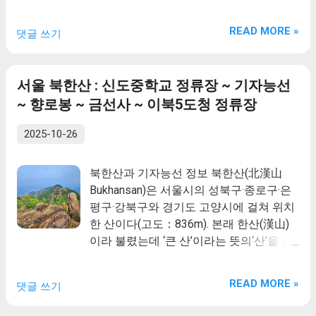
이 상주하시며 중생들을 제도하는 형상과
같다고 하여 절을 짓고, 금선(金仙:금빛의
READ MORE »
댓글 쓰기
신선 즉, 부처)사라고 하였다. 조선시대에
목정굴이 관음기도성지로 알려졌다. 또한
금선사 농산스님이 정조의 왕세자인 순조
서울 북한산 : 신도중학교 정류장 ~ 기자능선
로 환생하였다는 설화도 전해지는데, 이를
~ 향로봉 ~ 금선사 ~ 이북5도청 정류장
계기로 1791년 정조의 명으로 원찰이 되기
도 하였다. 설화에 의하면 금선사의 농산스
2025-10-26
님은 조선후기 사찰에 가해지는 각종 국역
에 의해 피폐해지는 불교를 구해낸 인물로
북한산과 기자능선 정보 북한산(北漢山
묘사되어 있어 사찰의 규모는 작아도 위상
Bukhansan)은 서울시의 성북구·종로구·은
은 높았음을 알 수 있다. 더불어 금선사는
평구·강북구와 경기도 고양시에 걸쳐 위치
조선후기 사대부 문인들(신정하, 조수삼,
한 산이다(고도：836m). 본래 한산(漢山)
박규수 등)과 스님들이 활발하게 교유한
이라 불렸는데 ‘큰 산’이라는 뜻의‘산’을 한
장으로도 가능하였다. 특히 추사 김정희의
자로 차음 하여 표기한 것이다. 한산이란
아우 김명희와 초의스님과는 교유는 널리
이름은『삼국사기』,『고려사』, 『세종
알려진 사실이다. 이처럼 창건 이래로 신령
READ MORE »
댓글 쓰기
실록지리지』등에 보이며, 서울 지방의 옛
한 기운과 문학이 숨쉬는 명찰로 법등을 잇
이름을 한산·북한산·북한산성·북한성·한양
다가 일제강점기에 관리소홀로 인하여 퇴