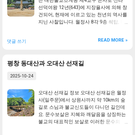
는 대한불교조계종 제4교구 본사로 신라
비슷하다 하여 연화산(蓮華山)의 준말로
선덕여왕 12년(643)에 지장율사에 의해 창
쓴 것으로 볼 수도 있다.『고려사』의 삼각
건되어, 현재에 이르고 있는 천년의 역사를
산 승가굴의 기록이나, 『세종실록지리
지닌 사찰입니다. 월정사 8각 9층 석탑, 목
지』, 『신증동국여지승람』과 『북한
조문수동자좌상, 상원사중창권선문, 상원
지』에 따르면 삼각산으로 나타나는데, 이
사 동종 등 많은 문화재가 있습니다.
READ MORE »
댓글 쓰기
는 고려와 조선시대에 일반화된 이름이다.
삼각산은 인수봉·백운봉·만경봉 세 봉우리
가 삼각을 이루어 나란히 있는 모습 때문에
평창 동대산과 오대산 선재길
유래되었는데, 근래에까지 삼각산이란 이
름이 일반적으로 사용되었으며, 조선 후기
2025-10-24
북한산성이 축성된 내용을 기록한 『북한
지』가 출간된 이후 북한산이란 이름이 자
오대산 선재길 정보 오대산 선재길은 월정
연스럽게 사용되기 시작하였다. 세 봉우리
사(일주문)에서 상원사까지 약 10km의 숲
중 가장 높은 백운봉과 동쪽 인수봉(811m)
길로 스님과 불교신도들이 다니던 길인데
은 온통 바위로 이루어졌다. 동남쪽에 솟은
요. 문수보살은 지혜와 깨달음을 상징하는
만경대(801m...
불교의 대표적인 보살로 이러한 문수의 지
혜를 시작으로 깨달음이라는 목적을 향해