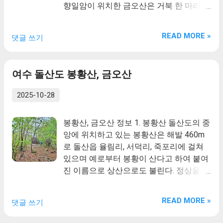
향일암이 위치한 금오산은 거북 한 마리가
의 지구로 나누어지며, 각 지구에는 대형
부처님 경전(輕典)을 등에 지고 바다로 나
무덤을 둘러싸고 중소형 무덤이 밀집 분포
아가는 형상을 하고 있으며 향일암을 중심
하는 독특한 형태를 보인다.무덤의 구조는
READ MORE »
댓글 쓰기
으로 "남해 보리암, 통영 욕지도, 남해 세존
대부분 구덩식돌덧널무덤(竪穴式石槨墓)*
도가 둘러싸고 있는 남해 바다 중간지점에
과 앞트기식돌방무덤(橫口式石室墓)**이
용궁이 있다"는 전설이 전해 내려오고 있
다. 하나의 봉분 안에 하나의 덧널이 있는
여수 돌산도 봉황산, 금오산
습니다.
형태이며, 별도의 딸린덧널(副槨)이나 순
장덧널(殉葬槨)은 만들어지지 않았다. 앞
2025-10-28
트기식돌방무덤은 고분군의 대표적인 무
덤 양식이다. 가야 고유의 무덤 구조인 구
봉황산, 금오산 정보 1. 봉황산 돌산도의 중
덩식돌덧널무덤에 입구를 설치한 특이한
앙에 위치하고 있는 봉황산은 해발 460m
형태로 비화가야만의 독특한 무덤 형태로
로 돌산읍 율림리, 서덕리, 죽포리에 걸쳐
알려져 있다. 봉분은 만들어진 위치에 따라
있으며 예로부터 봉황이 산다고 하여 붙여
다양한 재료를 사용하고 공간을 구획하여
진 이름으로 상산으로도 불린다. 정상을 중
쌓아 올렸는데, 이는 철저한 계획에 의해
심으로 등산로가 잘 발달되어 있으며 특히
무덤이 만들어졌음을 말해준다. 비화가야
주변의 아름다운 바다를 조망하며 산행의
를 대표하는 교동과 송현동 고분군은 가야
READ MORE »
댓글 쓰기
즐거움을 만끽할 수 있는 최적의 등산코스
와 신라의 접경지이자 낙동강을 통한 교통
로 봉황산에서 남동으로 흘러가는 산릉을
의 요지에 위치하고 있어 주변의 여러 가야