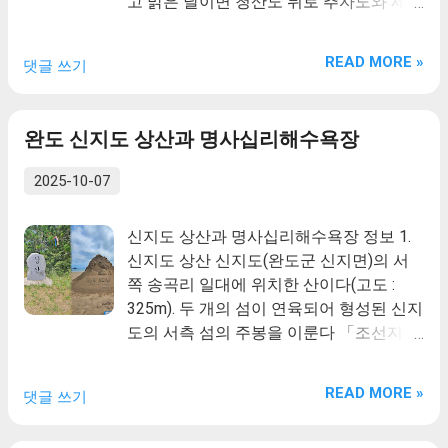
고 맑은 날이면 청산도 뒤로 추자도와 제주
은 변형되지 않는 특징을 보인다. 이러한
도까지 조망할 수 있다. 삼문산(해발
특징은 위도 진리 대월습곡의 특징과 동일
397m)은 비교적 해발이 낮지만 결코 만만
하며, 이는 위도 진리 대월습곡이 층 내 사
READ MORE »
댓글 쓰기
치 않은 산이다. 4월이면 진달래가 지천으
태에 의해 형성된 습곡구조임을 지시한다.
로 피고 정상(망봉)에는 봉화대가 있었던
중생대벌금리층의파식대지의해안절벽에
자리가 남아있으며, 죽선리에서 정상인 망
위치하고,수십m높이로규모가대단히크며,
완도 신지도 상산과 명사십리해수욕장
봉으로 오르는 길은 북쪽으로는 천관산이
이러한대규모습곡은...
손에 다을 듯 보이고 남쪽으로는 다도해가
2025-10-07
한눈에 들어와 떠 있는 느낌을 받은 코스이
며 죽선리에서 300미터쯤 오르다보면 바
신지도 상산과 명사십리해수욕장 정보 1.
위사이에서 나오는 신설골 약수터가 있어
신지도 상산 신지도(완도군 신지면)의 서
목을 축일 수 도 있다. 2. 생일도 백운산 생
쪽 송곡리 일대에 위치한 산이다(고도 :
일도는 해발 483m의 백운산과 금곡해수욕
325m). 두 개의 섬이 연육되어 형성된 신지
장을 낀 동백숲이 있으며, 남쪽에는 용출리
도의 서측 섬의 주봉을 이룬다 「조선지지
갯돌밭이 장관을 이루는 섬이다. 생일도란
자료」 에 송곡(松谷)에 소재한 것으로 수
지명은 처음에는 산밀도, 산윤도라 불리다
록되어 있다. 「조선지형도」에는 산의 남
가 주민들의 본성이 착하고 어질어 갓 태어
READ MORE »
댓글 쓰기
측 사면에 영주암이 묘사되어 있다. 산록의
난 아기와 같다하여 날 생(生)과 날 일(日)
북측 해안 말단부에 송곡 마을이 있다. 지
자를 붙여 생일도라 부르게 되었다고 한다.