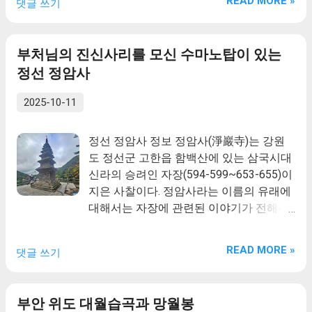
READ MORE »
댓글 쓰기
태탐방로를 이용하면서 만날 수 있는, 대표
적인 명소로는 너래바위, 용소, 거북바위,
왕바위소 등이 있다.
부처님의 진신사리를 모신 수마노탑이 있는
정선 정암사
2025-10-11
정선 정암사 정보 정암사(淨巖寺)는 강원
도 정선군 고한읍 함백산에 있는 삼국시대
신라의 승려인 자장(594-599~653-655)이
지은 사찰이다. 정암사라는 이름의 유래에
대해서는 자장에 관련된 이야기가 전해진
다. 자장은 당나라의 불교를 배우는 과정에
서 산시성과 오대산에 이르러 문수보살을
READ MORE »
댓글 쓰기
직접 만나는 신비한 종교 체험을 하게 된
다. 이때 부처님의 유골인 사리와 승려의
법의인 가사 등의 성물을 받는다. 이후 선
부안 위도 대월습곡과 망월봉
덕여왕의 요청으로 신라로 귀국하여 황룡