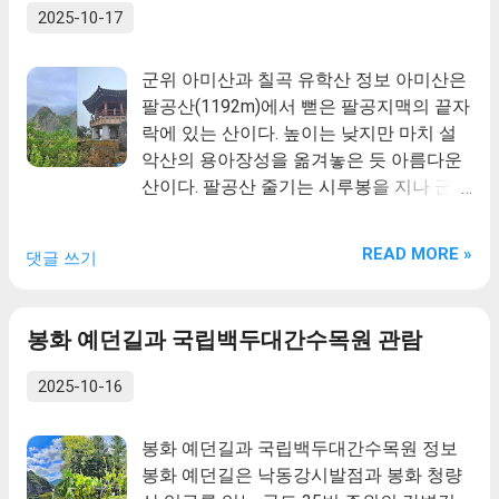
이 나왔다고 한다.
2025-10-17
군위 아미산과 칠곡 유학산 정보 아미산은
팔공산(1192m)에서 뻗은 팔공지맥의 끝자
락에 있는 산이다. 높이는 낮지만 마치 설
악산의 용아장성을 옮겨놓은 듯 아름다운
산이다. 팔공산 줄기는 시루봉을 지나 군위
군 산성면 백학리를 지나며 끊어질 듯 야트
막한 야산이 되었다가 조림산과 화산(華山
READ MORE »
댓글 쓰기
·828m)이 만나는 갑령재에 이르러 다시 치
솟는다. 화산을 넘으면서 탄력을 받은 줄기
는 방가산(755.8m)을 지나 팔공지맥에서
봉화 예던길과 국립백두대간수목원 관람
가장 아름다운 절경을 만나게 되는데 바로
아미산이다. 여인의 아름다운 눈썹을 뜻하
2025-10-16
는 아미(蛾眉)에서 음을 빌려와 산이 높고
위엄이 있다는 뜻의 아미(峨嵋)로 했다. 아
봉화 예던길과 국립백두대간수목원 정보
미산은 높이로 말하는 산이 아니다. 산세가
봉화 예던길은 낙동강시발점과 봉화 청량
수려하며 산이 작아 보여도 바위 형태가 만