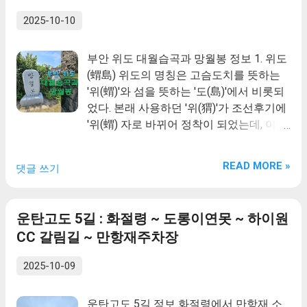
사구층목탑과 통도사, 태화사 등을 지었다.
2025-10-10
그리고 고구려의 침략 위협으로 소란스럽
던 동북방을 안정시키기 위해 평창 오대산
부안 위도 대월습곡과 망월봉 정보 1. 위도
을 새로 세우고 현재 함백산으로 불리는 태
(蝟島) 위도의 명칭은 고슴도치를 뜻하는
백산에 석남원을 지었다. 석남원은 '신령한
'위(蝟)'와 섬을 뜻하는 '도(島)'에서 비롯되
바위의 남쪽' 이라는 의미로 현재 수마노탑
었다. 본래 사용하던 '위(猬)'가 조선후기에
이 위치한 바위를 기점으로 하는 사찰이라
'위(蝟) 자로 바뀌어 정착이 되었는데, 이 두
는 뜻이다. 현재의 정암사, 즉 '깨끗한 바위'
한자는 모두 고슴도치를 나타낸다. 위도 주
라는 의미가 여기서 유래된것이다. 자장은
민들은 위도의 전체적인 모습이 고슴도치
정암사에서 문수보살과의 만남을 기다리
READ MORE »
댓글 쓰기
와 흡사하다고 믿으며, 마을 명칭 역시 고
다 입적한다. 이로 인해 정암사 뒤편에는
슴도치 신체 부위와 관련이 있는 것으로 보
자장의 유해를 모신 바위굴과 조사전이 세
고 있다. 고슴도치 머리 부위에 해당되는
워졌다. '정암사사적기' 에는 바위굴이 때
운탄고도 5길 : 화절령 ~ 도롱이연못 ~ 하이원
곳이 위도의 관문인 파장금이고, 파장금 앞
때로 빛이 뿜어져 나오는 신령한 곳임이 기
CC 갈림길 ~ 만항재주차장
에 위치한 섬 식도(食島)를 고슴도치의 먹
록되어 있다. 정암사는 자장의 계율 정신을
이로 생각하여, 위도 주민들은 식도를 '밥
계승해 고려시대까지 계율을 연구하는 전
2025-10-09
섬'이라 부르게 되었다. 오래전부터 위도라
통이 유지된다. 또한 자장이 모신 부처님
는 섬의 명칭에 고슴도치가 등장하게 된 것
사리와 수마노탑 건립에 의해서 오늘날까
운탄고도 5길 정보 화절령에서 만항재 소
은, 섬의 전체적인 모습이 고슴도치를 닮았