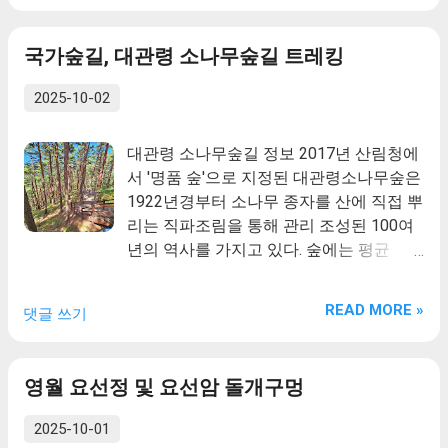
망대와 고랭지 채소밭 및 고지대의 풍력발
해발 1100m 고산지대로 떡메로 떡을 치는
전기를 배경으로 색다른 사진을 찍을 수 있
안반처럼 우묵하면서도 널찍한 지형이 있
국가숲길, 대관령 소나무숲길 트레킹
습니다. 안반데기 마을은 해발 1100m 고산
어 안반데기라고 불리게 되었습니다. 산이
지대로 떡메로 떡을 치는 안반처럼 우묵하
배추밭이고, 배추밭이 곧 산이다. ‘안반’은
2025-10-02
면서도 널찍한 지형이 있어 안반데기라고
떡메로 반죽을 내리칠 때 쓰는 오목하고 넓
불리게 되었습니다. 산이 배추밭이고, 배추
은 통나무 받침판을, ‘데기’는 평평한 땅을
대관령 소나무숲길 정보 2017년 산림청에
밭이 곧 산이다. ‘안반’은 떡메로 반죽을 내
말합니다. 경사가 가팔라서 기계농이 불가
서 '명품 숲'으로 지정된 대관령소나무숲은
리칠 때 쓰는 오목하고 넓은 통나무 받침판
능하므로 농부의 힘이 고스란히 들어간 곳
1922년경부터 소나무 종자를 산에 직접 뿌
을, ‘데기’는 평평한 땅을 말합니다. 경사가
입니다.
리는 직파조림을 통해 관리 조성된 100여
가팔라서 기계농이 불가능하므로 농부의
년의 역사를 가지고 있다. 숲에는 평균
힘이 고스란히 들어간 곳입니다.
2~30미터 높이의 금강송들이 장관을 이루
는데 그 면적은 400여ha로 축구장 571개
READ MORE »
댓글 쓰기
의 면적에 해당하는 울창한 숲이다. 잘 자
란 소나무들 사이로 들어선 생강나무군락
은 봄철 색다른 풍경을 연출하며 지역주민
영월 요선정 및 요선암 돌개구멍
의 꽃차소득원으로서의 역할을 톡톡히 하
고 있다.
2025-10-01