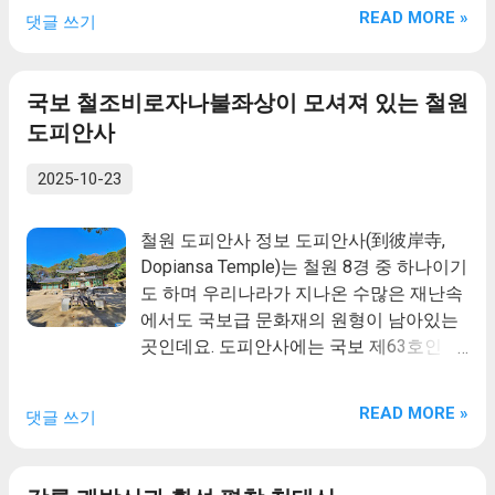
나아가는 분이 화엄경의 '선재(동자)'입니
READ MORE »
댓글 쓰기
다. 또 선재에는 '착한사람'이라는 뜻도 내
포되어 있습니다. 그러므로 선재길을 걷는
것은, 이 길을 통해서 세상사의 고뇌와 시
국보 철조비로자나불좌상이 모셔져 있는 철원
름을 풀어 버리고 새로운 행복으로 나아가
도피안사
는 것과 더불어 서로에게 착한 사람으로 기
억되는 방법을 배우는 것입니다. 선재길을
2025-10-23
걸으며 우리는 지친 몸과 마음을 치유하고,
결과가 아닌 과정에서 목적을 찾는 깨어있
철원 도피안사 정보 도피안사(到彼岸寺,
는 사람으로 거듭나 문수보살의 지혜와 조
Dopiansa Temple)는 철원 8경 중 하나이기
우하게 될 것입니다.
도 하며 우리나라가 지나온 수많은 재난속
에서도 국보급 문화재의 원형이 남아있는
곳인데요. 도피안사에는 국보 제63호인 철
조비로자나불좌상과 보물 제223호로 지정
된 높이 4.1m의 화강암 재료로 된 3층 석탑
READ MORE »
댓글 쓰기
이 보존되어 있습니다.