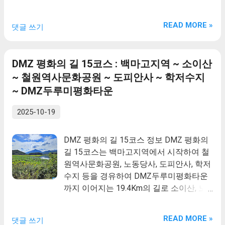
리고 곤충류, 조류, 파충류 등 야생동물 등
는 1946년에 북한 노동당이 철원과 그 인
르게 되었다.
이 다종, 다량 생육하고 있다. 402ha 숲속
근 지역을 관장하기 위해 지은 건물입니다.
READ MORE »
댓글 쓰기
에 각종 편익시설과 청태산 정상으로 가는
지역 주민의 노동력과 자금을 강제로 동원
잘 정비된 등산로가 6개소로 이용자 체력
하여 지였으며, 주민을 통제하고 사상운동
을 감안하여 즐길 수 있는 숲으로 많은 등
을 억합하는 구실을 하였습니다. 이곳은 한
DMZ 평화의 길 15코스 : 백마고지역 ~ 소이산
산객으로 부터 숲을 느끼며 호흡할 수 있는
국전쟁으로 인해 모든 건물이 파괴되었지
~ 철원역사문화공원 ~ 도피안사 ~ 학저수지
휴양림이며 청태산 유래는 조선을 건국한
만 철근 구조에 벽돌과 시멘트로 벽을 쌓아
~ DMZ두루미평화타운
태조 이성계가 관동지방(강릉)을 가다가
매우 견고하게 지어진 건물인 노동당사는
이곳 횡성군 둔내면 삽교리를 지나게 되었
현재의 모습으로 남아 분단과 전쟁의 참상
2025-10-19
는데, 지금 휴양림이 위치한 곳에서 잠시
을 증언하고 있습니다.
휴식을 하며 점심을 횡성 수령에게 받았는
데 자리가 마땅하지 않아 마침 커다란 바위
DMZ 평화의 길 15코스 정보 DMZ 평화의
에 푸르고 큰 이끼(가로15자×세로20자)가
길 15코스는 백마고지역에서 시작하여 철
있는 바위에서 점심식사를 하였다. 이성계
원역사문화공원, 노동당사, 도피안사, 학저
가 이곳의 아름다운 산세에 반하고 큰 바위
수지 등을 경유하여 DMZ두루미평화타운
에 놀라 청태산(靑太山)이란 휘호를 직접
까지 이어지는 19.4Km의 길로 소이산, 노
써서 횡성 수령에게 하사하여 부르게 되었
동당사 등 6.25전쟁과 관련된 유적지 등을
다.
둘러볼 수 있는 길입니다. 특히 도피안사에
READ MORE »
댓글 쓰기
서는 국보 철조비로나사불좌상과 블랙야