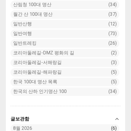
산림청 100대 명산
34
월간 산 100대 명산
37
일반산행
12
일반여행
73
일반트레킹
26
코리아둘레길-DMZ 평화의 길
2
코리아둘레길-서해랑길
3
코리아둘레길-해파랑길
5
한국 100대 명산 목록
5
한국의 산하 인기명산 100
34
글보관함
8월 2026
6