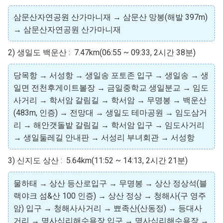
삼문산자연공원 산가마니재 → 삼문산 망봉(해발 397m)
→ 삼문산자연공원 산가마니재
2) 생일도 백운산 : 7.47km(06:55 ~ 09:33, 2시간 38분)
당목항 → 서성항 → 생일송 포토존 입구 → 생일송 → 생
일면 전천후게이트볼장 → 금일중학교 생일분교 → 임도
사거리 → 학서암 갈림길 → 학서암 → 무명봉 → 백운산
(483m, 인증) → 전망대 → 생일도 테마공원 → 임도삼거
리 → 해안갯돌밭 갈림길 → 학서암 입구 → 임도사거리
→ 생일둘레길 안내판 → 서성리 부녀회관 → 서성항
3) 신지도 상산 : 5.64km(11:52 ~ 14:13, 2시간 21분)
물하태 → 상산 등산로입구 → 무명봉 → 상산 정상석(블
랙야크 섬&산 100 인증) → 상산 정상 → 청해사(구 영주
암) 입구 → 청해사사거리 → 뾰족산(산동정) → 등대사
거리 → 명사십리해수욕장 입구 → 명사십리해수욕장 →