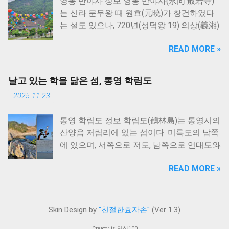
영동 반야사 정보 영동 반야사(永同 般若寺)
는 신라 문무왕 때 원효(元曉)가 창건하였다
는 설도 있으나, 720년(성덕왕 19) 의상(義湘)
의 십대제자 중 한 사람인 상원(相源)이 창건
READ MORE »
하였다는 것이 정설로 되어 있다. 그 뒤 수차
례의 중수를 거쳐서 1464년(세조 10)세조의
허락을 얻어 크게 중창하였다.세조는 속리산
날고 있는 학을 닮은 섬, 통영 학림도
복천사(福泉寺)에 들러 9일 동안의 법회를 끝
2025-11-23
낸 뒤, 신미(信眉) 등의 청으로 이 절의 중창된
모습을 살피고 대웅전에 참배하였다. 이때 문
통영 학림도 정보 학림도(鶴林島)는 통영시의
수동자(文殊童子)가 세조에게 따라오라 하면
산양읍 저림리에 있는 섬이다. 미륵도의 남쪽
서 절 뒤쪽 계곡인 망경대(望景臺) 영천(靈泉)
에 있으며, 서쪽으로 저도, 남쪽으로 연대도와
으로 인도하여 목욕할 것을 권하였다. 동자는
인접해 있다. 북동에서 남서방향으로 길게 활
“왕의 불심(佛心)이 갸륵하여 부처님의 자비
READ MORE »
처럼 휜 모양을 하고 있어 천연의 방파제 역
가 따른다.”는 말을 남기고 사자를 타고 사라
할을 한다. 해안선은 북쪽은 사빈해안, 남쪽은
졌다 한다. 세조는 황홀한 기분으로 절에 돌
암석해안이다. 『대동지지』에 따르면 “조도
아와서 어필(御筆)을 하사하였는데 지금까지
(鳥島)는 춘원면의 남쪽 바다 가운데 있다.”라
도 보관되어 있다. 이 절의 이름을 반야사라
Skin Design by
"친절한효자손"
(Ver 1.3)
고 수록하였다. 『호구총수』에도 춘원면 조
고 한 것도 이 절 주위에 문수보살이 상주한
Creator is 명산100