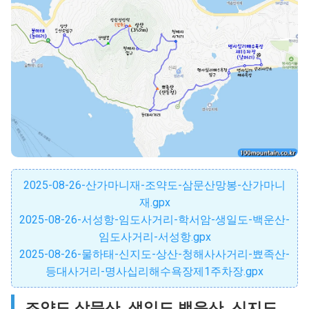
2025-08-26-산가마니재-조약도-삼문산망봉-산가마니
재.gpx
2025-08-26-서성항-임도사거리-학서암-생일도-백운산-
임도사거리-서성항.gpx
2025-08-26-물하태-신지도-상산-청해사사거리-뾰족산-
등대사거리-명사십리해수욕장제1주차장.gpx
조약도 삼문산, 생일도 백운산, 신지도