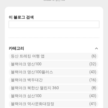
도리로 적고 있다. 『조선지도』(고성),
다는 신앙 때문이며, 문수의 반야를 상징하여
『1872년 지방지도』(당포진)에는 조도로,
절 이름을 붙인 것이다. 반야사호랑이는
『광여도』(고성)와 『영남지도』(고성)에는
1000년정도의 풍화작용으로 인해 파쇄석들
이 블로그 검색
남쪽에 인접한 연대도와 합쳐 조도연대(鳥島
이 흘러내려 사찰 옆 산기슭에 자연적으로 만
烟臺)로 표시하고 있다. 『조선지지자료』에
들어진 호랑이 형상입니다.
는 학림동(鶴林洞), 새섬으로 기록하였다. 조
도, 새섬이라는 지명은 섬의 모양이 하늘을
나는 새와 비슷하다고 해서 유래되었다는 설
과 백로와 왜가리가 서식하여 유래되었다는
카테고리
설이 있다.
등산 트레킹 여행 앱
6
블랙야크 명산100
32
블랙야크 명산100플러스
43
블랙야크 백두대간
16
블랙야크 북한산 챌린지 360
8
블랙야크 섬산100
43
블랙야크 역사문화대장정
41