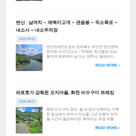
을 한다. 해안선은 북쪽은 사빈해안, 남쪽은 암
석해안이다. 『대동지지』에 따르면 “조도(鳥
島)는 춘원면의 남쪽 바다 가운데 있다.”라고
수록하였다. 『호구총수』에도 춘원면 조도리
로 적고 있다. 『조선지도』(고성), 『1872년
변산 : 남여치 ~ 재백이고개 ~ 관음봉 ~ 직소폭포 ~
지방지도』(당포진)에는 조도로, 『광여도』
내소사 ~ 내소주차장
(고성)와 『영남지도』(고성)에는 남쪽에 인접
한 연대도와 합쳐 조도연대(鳥島烟臺)로 표시
2025-09-22
하고 있다. 『조선지지자료』에는 학림동(鶴
林洞), 새섬으로 기록하였다. 조도, 새섬이라는
변산(내변산) 정보 전라북도 부안군 변산면에
지명은 섬의 모양이 하늘을 나는 새와 비슷하
위치한 산이다(고도：510m). 최고봉은 의상
다고 해서 유래되었다는 설과 백로와 왜가리
봉이며 예로부터 능가산, 영주산, 봉래산이라
가 서식하여 유래되었다는 설이 있다.
불렸고 호남의 5대 명산 중 하나로 꼽혀왔다.
READ MORE »
서해와 인접해 있고 호남평야를 사이에 두고
호남정맥 줄기에서 떨어져 독립된 산군을 형
성하고 있다. 내변산에는 높이 20m의 직소폭
포(直沼瀑布), 높이 30m와 40m의 2개 바위로
된 울금바위, 울금바위를 중심으로 뻗은 우금
산성(禹金山城) 외에 가마소, 봉래구곡, 분옥
파로호가 감춰둔 오지마을, 화천 비수구미 트레킹
담, 선녀당, 마소, 용소(龍沼), 옥수담(玉水潭)
등 명소가 있다. 또 내소사(來蘇寺), 개암사(開
2026-08-01
岩寺)등 사찰이 있고 호랑가시나무, 꽝꽝나무,
화천 비수구미 정보 쉴 새 없이 반복되는 지루
후박나무 등 희귀식물의 군락이 서식하고 있
한 일상에서 벗어나 자신을 그냥 조용히 던져
다. 서해를 붉게 물들이는 ‘월명낙조’로 이름난
둘 시간이 필요하다면, 북적이는 유명 여행지
낙조대(落照臺)의 월명암(月明庵)도 유명하다.
보다는 사람의 손을 타지 않아 자연 그대로의
외변산에는 해식단애(海蝕斷崖)의 절경을이루
READ MORE »
아름다움에 푹 빠질 수 있는 비수구미 마을을
는 채석강(採石江：도 기념물 28), 적벽강(赤
추천합니다. 파로호가 꽁꽁 숨겨놓은 비밀스
壁江：도기념물29)이 있고 그 밑 해안에는 경