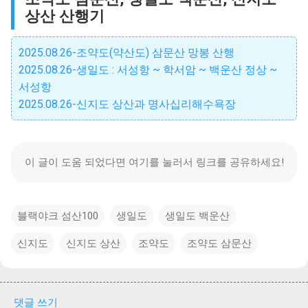
상산 산행기
2025.08.26-조약도(약산도) 삼문산 망봉 산행
2025.08.26-생일도 : 서성항 ~ 학서암 ~ 백운산 정상 ~
서성항
2025.08.26-신지도 상산과 명사십리해수욕장
이 글이 도움 되었다면 여기를 눌러서 링크를 공유하세요!
블랙야크 섬산100
생일도
생일도 백운산
신지도
신지도 상산
조약도
조약도 삼문산
댓글 쓰기
댓