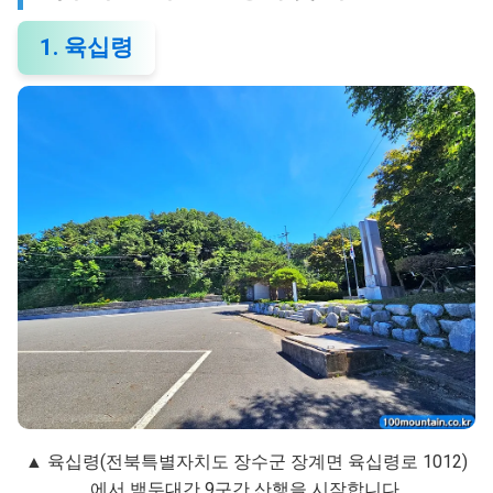
1. 육십령
▲ 육십령(전북특별자치도 장수군 장계면 육십령로 1012)
에서 백두대간 9구간 산행을 시작합니다.