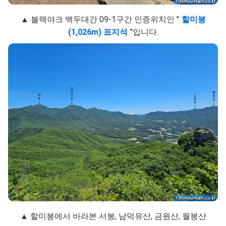
▲ 블랙야크 백두대간 09-1구간 인증위치인 "
할미봉
(1,026m) 표지석
"입니다.
▲ 할미봉에서 바라본 서봉, 남덕유산, 금원산, 월봉산