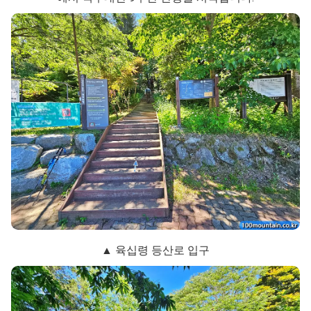
▲ 육십령 등산로 입구