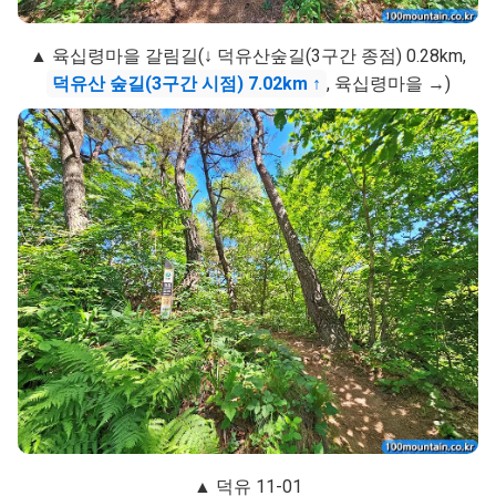
▲ 육십령마을 갈림길(↓ 덕유산숲길(3구간 종점) 0.28km,
덕유산 숲길(3구간 시점) 7.02km ↑
, 육십령마을 →)
▲ 덕유 11-01