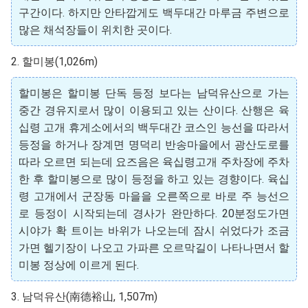
구간이다. 하지만 안타깝게도 백두대간 마루금 주변으로
많은 채석장들이 위치한 곳이다.
2. 할미봉(1,026m)
할미봉은 할미봉 단독 등정 보다는 남덕유산으로 가는
중간 경유지로서 많이 이용되고 있는 산이다. 산행은 육
십령 고개 휴게소에서의 백두대간 코스인 능선을 따라서
등정을 하거나 장계면 명덕리 반송마을에서 광산도로를
따라 오르면 되는데 요즈음은 육십령고개 주차장에 주차
한 후 할미봉으로 많이 등정을 하고 있는 경향이다. 육십
령 고개에서 군장동 마을을 오른쪽으로 바로 주 능선으
로 등정이 시작되는데 경사가 완만하다. 20분정도가면
시야가 확 트이는 바위가 나오는데 잠시 쉬었다가 조금
가면 헬기장이 나오고 가파른 오르막길이 나타나면서 할
미봉 정상에 이르게 된다.
3. 남덕유산(南德裕山, 1,507m)