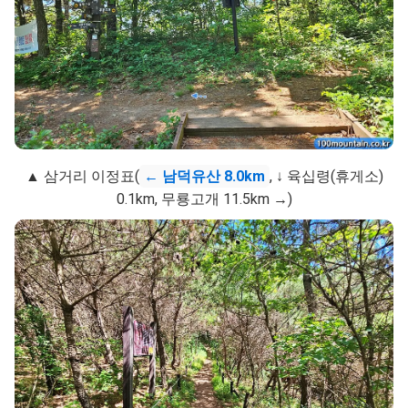
▲ 삼거리 이정표(
← 남덕유산 8.0km
, ↓ 육십령(휴게소)
0.1km, 무룡고개 11.5km →)