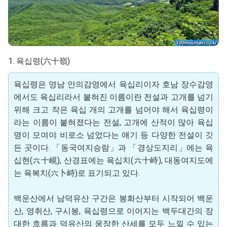
1. 육십령(六十嶺)
육십령은 영남 안의감영에서 육십리이자 호남 장수감영
에서도 육십리라서 붙혀진 이름이란 전설과 고개를 넘기
위해 크고 작은 육십 개의 고개를 넘어야 해서 육십령이
라는 이름이 붙혀졌다는 전설, 고개에 산적이 많아 육십
명이 모여야 비로소 넘었다는 얘기 등 다양한 전설이 깃
든 곳이다. 「동국여지승람」과 「경상도지리」에는 육
십현(六十峴), 산경표에는 육십치(六十峙), 대동여지도에
는 육복치(六卜峙)로 표기되고 있다.
백운산에서 남덕유산 구간은 봉화산부터 시작되어 백운
산, 영취산, 구시봉, 육십령으로 이어지는 백두대간의 장
대한 흐름과 덕유산의 웅장한 산세를 모두 느낄 수 있는