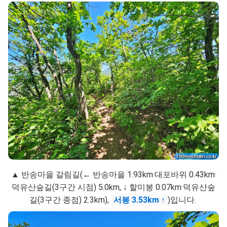
▲ 반송마을 갈림길(← 반송마을 1.93km·대포바위 0.43km·
덕유산숲길(3구간 시점) 5.0km, ↓ 할미봉 0.07km·덕유산숲
길(3구간 종점) 2.3km),
서봉 3.53km ↑
)입니다.