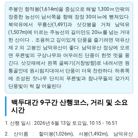
주봉인 향적봉(1,614m)을 중심으로 해발 1,300ｍ안팎의
장중한 능선이 남서쪽을 향해 장장 30여㎞에 뻗쳐있다.
북덕유에서 무룡산(1,491)과 삿갓봉을 거쳐 남덕유
(1,507m)에 이르는 주능선의 길이만도 20㎞를 넘는 거대
한 산이다．조용하고 깊이있게 단풍을 즐기려면 덕유산
제２의 고봉인 남덕유산이 좋다. 남덕유산 정상에 오르
면 푸른빛의 구상나무와 어우러진 단풍이 한껏 멋을 풍
긴다. 삿갓재에서 왼쪽 골짜기(거창방향)로 내려서면 원
통골인데 원시림지대여서 단풍이 더욱 찬란하다. 하류쪽
에 조성된 잣나무 단지의 푸른빛과 참나무들의 갖가지
단풍빛이 썩 잘 어울린다
백두대간 9구간 산행코스, 거리 및 소요
시간
1. 산행 일시 : 2026년 6월 13일 토요일, 10:15 - 16:51
2. 산이름 : 할미봉(1,026m), 서봉(1,492m), 남덕유산