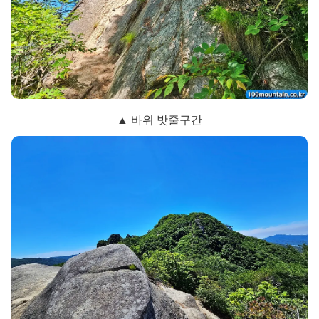
▲ 바위 밧줄구간