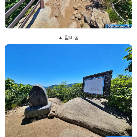
▲ 할미봉