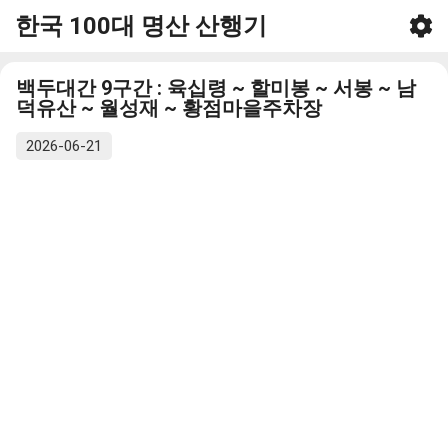
한국 100대 명산 산행기
기본 콘텐츠로 건너뛰기
백두대간 9구간 : 육십령 ~ 할미봉 ~ 서봉 ~ 남
덕유산 ~ 월성재 ~ 황점마을주차장
2026-06-21