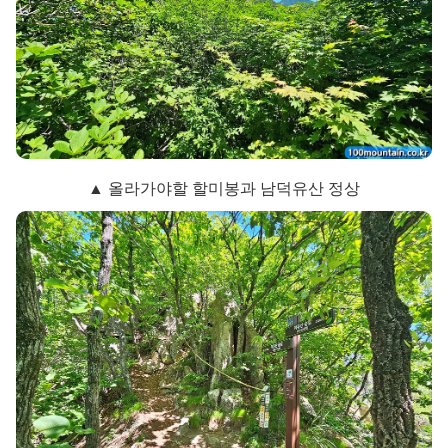
▲ 올라가야할 할미봉과 남덕유산 정상