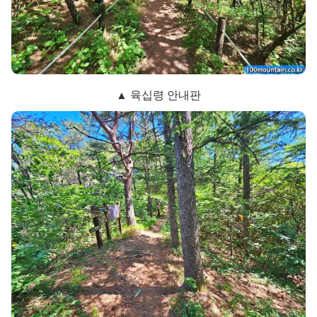
▲ 육십령 안내판