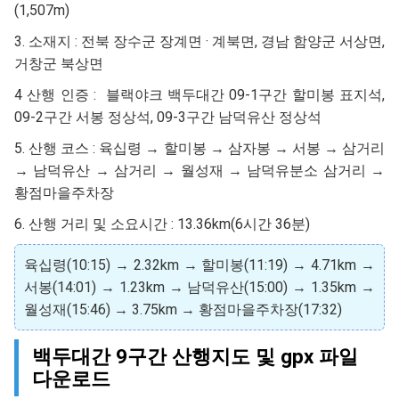
(1,507m)
3. 소재지 : 전북 장수군 장계면 · 계북면, 경남 함양군 서상면,
거창군 북상면
4 산행 인증 : 블랙야크 백두대간 09-1구간 할미봉 표지석,
09-2구간 서봉 정상석, 09-3구간 남덕유산 정상석
5. 산행 코스 : 육십령 → 할미봉 → 삼자봉 → 서봉 → 삼거리
→ 남덕유산 → 삼거리 → 월성재 → 남덕유분소 삼거리 →
황점마을주차장
6. 산행 거리 및 소요시간 :
13.36km(6시간 36분)
육십령(10:15) → 2.32km → 할미봉(11:19) → 4.71km →
서봉(14:01) → 1.23km → 남덕유산(15:00) → 1.35km →
월성재(15:46) → 3.75km → 황점마을주차장(17:32)
백두대간 9구간 산행지도 및 gpx 파일
다운로드