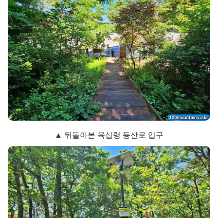
▲ 뒤돌아본 육십령 등산로 입구