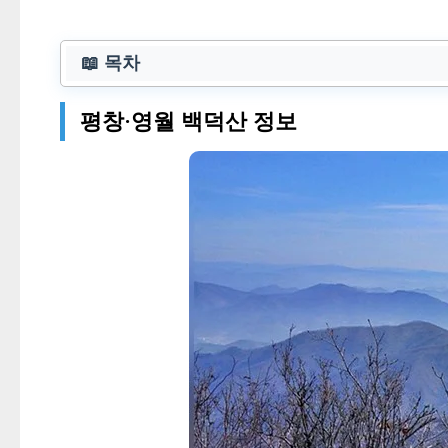
📖 목차
평창·영월 백덕산 정보