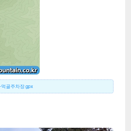
-먹골주차장.gpx