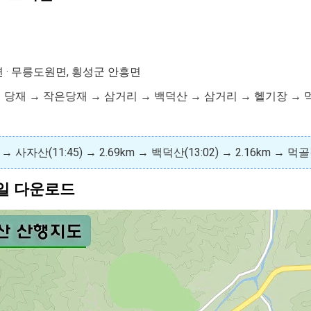
면 · 무릉도원면, 횡성군 안흥면
산 → 당재 → 작은당재 → 삼거리 → 백덕산 → 삼거리 → 헬기장 →
m → 사자산(11:45) → 2.69km → 백덕산(13:02) → 2.16km → 먹
파일 다운로드