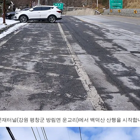
문재터널(강원 평창군 방림면 운교리)에서 백덕산 산행을 시작합