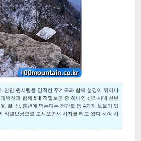
다. 천연 원시림을 간직한 주계곡과 함께 설경이 뛰어나
 태백산과 함께 5대 적멸보궁 중 하나인 신라시대 천년
, 꿀, 삼, 흉년에 먹는다는 전단토 등 4가지 보물이 있
의 적멸보궁으로 모셔오면서 사자를 타고 왔다 하여 사