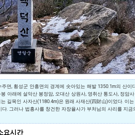
주면, 횡성군 안흥면의 경계에 솟아있는 해발 1350.1m의 산이
봉 아래에 설악산 봉정암, 오대산 상원사, 영취산 통도사, 정암사
길목인 사자산(1180.4m)은 원래 사재산(四財山)이었다. 이는 옻
이다. 그러나 법흥사를 창건한 자장율사가 부처님의 사리를 지금
 소요시간