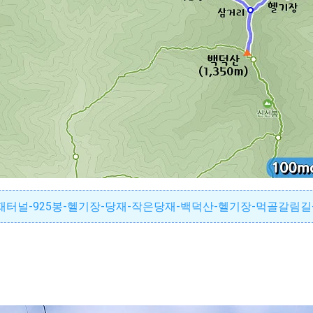
5-문재터널-925봉-헬기장-당재-작은당재-백덕산-헬기장-먹골갈림길