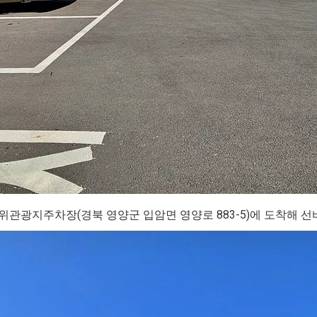
관광지주차장(경북 영양군 입암면 영양로 883-5)에 도착해 선