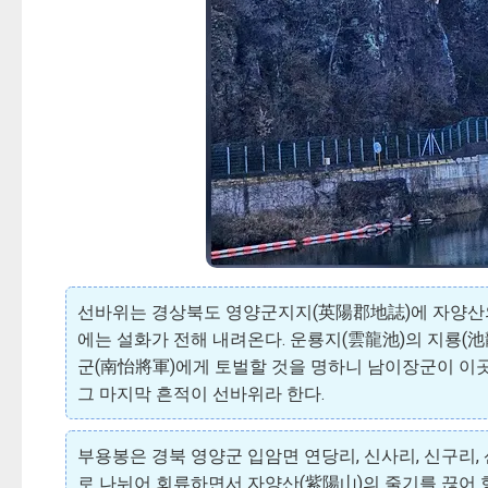
선바위는 경상북도 영양군지지(英陽郡地誌)에 자양산의 
에는 설화가 전해 내려온다. 운룡지(雲龍池)의 지룡(
군(南怡將軍)에게 토벌할 것을 명하니 남이장군이 이곳
그 마지막 흔적이 선바위라 한다.
부용봉은 경북 영양군 입암면 연당리, 신사리, 신구리,
로 나뉘어 회류하면서 자양산(紫陽山)의 줄기를 끊어 형성