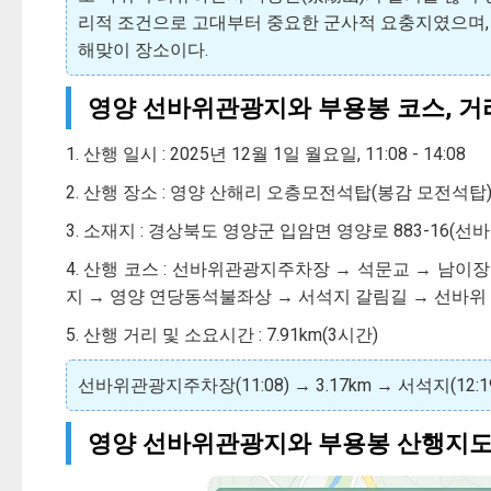
리적 조건으로 고대부터 중요한 군사적 요충지였으며, 
해맞이 장소이다.
영양 선바위관광지와 부용봉 코스, 거
1. 산행 일시 : 2025년 12월 1일 월요일, 11:08 - 14:08
2. 산행 장소 : 영양 산해리 오층모전석탑(봉감 모전석탑)
3. 소재지 : 경상북도 영양군 입암면 영양로 883-16(
4. 산행 코스 : 선바위관광지주차장 → 석문교 → 남이
지 → 영양 연당동석불좌상 → 서석지 갈림길 → 선바위
5. 산행 거리 및 소요시간 : 7.91km(3시간)
선바위관광지주차장(11:08) → 3.17km → 서석지(12:19)
영양 선바위관광지와 부용봉 산행지도 