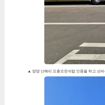
▲ 양양 산해리 오층모전석탑 인증을 하고 선바위