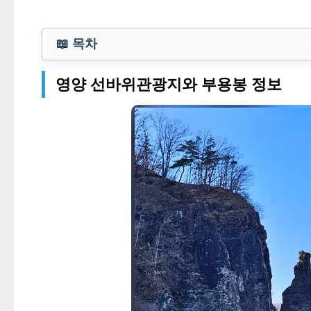
📖 목차
영양 선바위관광지와 부용봉 정보