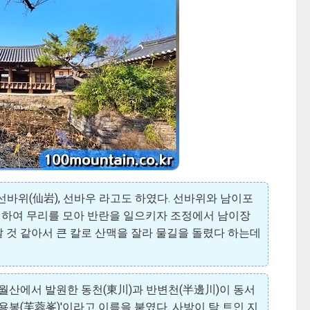
바위(仙岩), 선바우 라고도 하였다. 선바위와 남이포
 꾀하여 무리를 모아 반란을 일으키자 조정에서 남이장
 것 같아서 큰 칼로 산맥을 잘라 물길을 돌렸다 하는데
일월산에서 발원한 동천(東川)과 반변천(半邊川)이 동서
용봉(芙蓉峯)'이라고 이름을 붙였다. 사방이 탁 트인 지