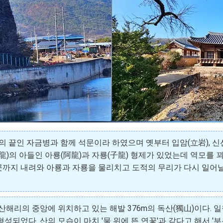
끝인 자금병과 함께 석문이라 하였으며 옛부터 입암(立岩), 신선
池龍)의 아들인 아룡(阿龍)과 자룡(子龍) 형제가 있었는데 역모를
까지 내려와 아룡과 자룡을 물리치고 도적의 무리가 다시 일어날
 산해리의 중앙에 위치하고 있는 해발 376m의 독산(獨山)이다. 
되었다. 산의 모습이 마치 '물 위에 뜬 연꽃'과 같다고 해서 '부