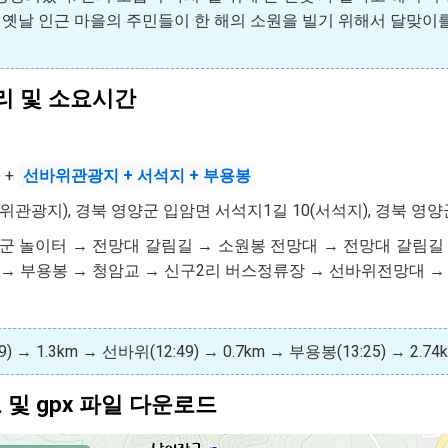
옛날 인근 마을의 주민들이 한 해의 소원을 빌기 위해서 달맞이를
리 및 소요시간
 +
선바위관광지 + 서석지 + 부용봉
선바위관광지), 경북 영양군 입암면 서석지1길 10(서석지), 경북 영양
장군 놀이터 → 전망대 갈림길 → 소원봉 전망대 → 전망대 갈림
 → 부용봉 → 청암교 → 신구2리 버스정류장 → 선바위전망대
 → 1.3km → 선바위(12:49) → 0.7km → 부용봉(13:25) → 2
및 gpx 파일 다운로드