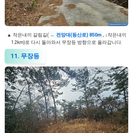
▲ 작은내끼 갈림길(
← 전망대(등산로) 850m
, ↓작은내끼
1.2km)로 다시 돌아와서 무장등 방향으로 올라갑니다.
11. 무장등