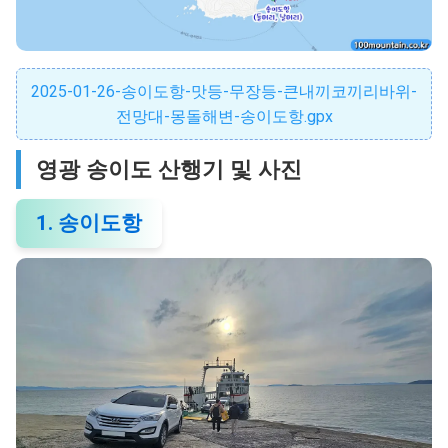
2025-01-26-송이도항-맛등-무장등-큰내끼코끼리바위-
전망대-몽돌해변-송이도항.gpx
영광 송이도 산행기 및 사진
1. 송이도항