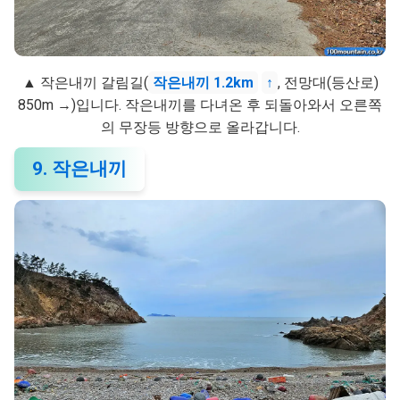
▲ 작은내끼 갈림길(
작은내끼 1.2km
↑
, 전망대(등산로)
850m →)입니다. 작은내끼를 다녀온 후 되돌아와서 오른쪽
의 무장등 방향으로 올라갑니다.
9. 작은내끼