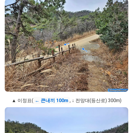
▲ 이정표(
← 큰내끼 100m
, ↓ 전망대(등산로) 300m)