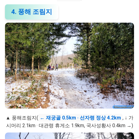
4. 풍해 조림지
▲ 풍해조림지(
← 재궁골 0.5km · 선자령 정상 4.2km
, ↓ 가
시머리 2.1km · 대관령 휴게소 1.9km, 국사성황사 0.4km →)