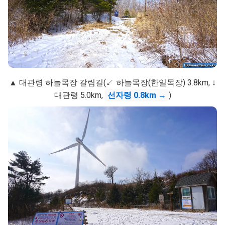
▲ 대관령 하늘목장 갈림길(↙ 하늘목장(한일목장) 3.8km, ↓
대관령 5.0km,
선자령 0.8km →
)