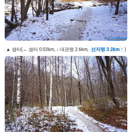
▲ 샘터(← 샘터 0.03km, ↓ 대관령 2.6km,
선자령 3.2km ↑
)