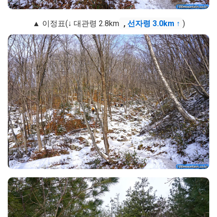
▲ 이정표(↓ 대관령 2.8km
,
선자령 3.0km ↑
)