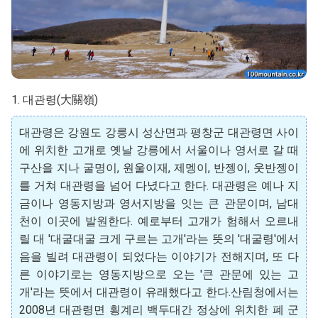
1. 대관령(大關嶺)
대관령은 강원도 강릉시 성산면과 평창군 대관령면 사이
에 위치한 고개로 옛날 강릉에서 서울이나 영서로 갈 때
구산을 지나 굴명이, 원울이재, 제멩이, 반젱이, 웃반젱이
를 거쳐 대관령을 넘어 다녔다고 한다. 대관령은 예나 지
금이나 영동지방과 영서지방을 잇는 큰 관문이며, 남대
천이 이곳에 발원한다. 예로부터 고개가 험해서 오르내
릴 대 '대굴대굴 크게 구르는 고개'라는 뜻의 '대굴령'에서
음을 빌려 대관령이 되었다는 이야기가 전해지며, 또 다
른 이야기로는 영동지방으로 오는 '큰 관문에 있는 고
개'라는 뜻에서 대관령이 유래했다고 한다.산림청에서는
2008년 대관령면 횡계리 백두대간 정상에 위치한 폐 군