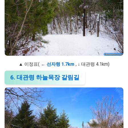
▲ 이정표(
← 선자령 1.7km
, ↓ 대관령 4.1km)
6. 대관령 하늘목장 갈림길