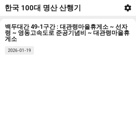
한국 100대 명산 산행기
기본 콘텐츠로 건너뛰기
백두대간 49-1구간 : 대관령마을휴게소 ~ 선자
령 ~ 영동고속도로 준공기념비 ~ 대관령마을휴
게소
2026-01-19