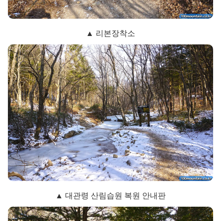
▲ 리본장착소
▲ 대관령 산림습원 복원 안내판