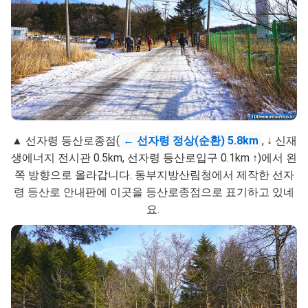
▲ 선자령 등산로종점(
← 선자령 정상(순환) 5.8km
, ↓ 신재
생에너지 전시관 0.5km, 선자령 등산로입구 0.1km ↑)에서 왼
쪽 방향으로 올라갑니다. 동부지방산림청에서 제작한 선자
령 등산로 안내판에 이곳을 등산로종점으로 표기하고 있네
요.