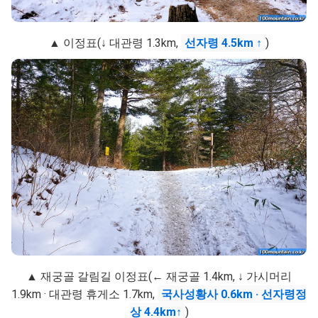
▲ 이정표(↓ 대관령 1.3km,
선자령 4.5km ↑
)
▲ 재궁골 갈림길 이정표(← 재궁골 1.4km, ↓ 가시머리
1.9km · 대관령 휴게소 1.7km,
국사성황사 0.6km · 선자령정
상 4.4km↑
)