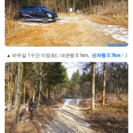
▲ 바우길 1구간 이정표(↓ 대관령 0.1km,
선자령 5.7km ↑
)