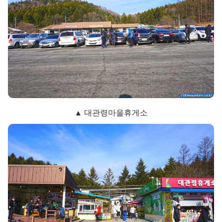
▲ 대관령마을휴게소