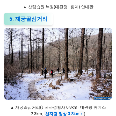
▲ 산림습원 복원(대관령 · 횡계) 안내판
5. 재궁골삼거리
▲ 재궁골삼거리(↓ 국사성황사 0.8km · 대관령 휴게소
2.3km,
선자령 정상 3.8km ↑
)