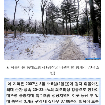
▲ 뒤돌아본 풍해조림지 (평창군 대관령면 횡계리 70-3소
반)
이 지역은 2007년 3월 4~5일(2일간)에 걸쳐 휘몰아친
최대 순간 풍속 20~23m/s의 회오리성 강풍으로 인하여
대관령 풍충지대 특수조림 성공지역인 이곳 능선 부 일
대 총면적 3.7ha 구역 내 잣나무 3,108본의 입목이 도복