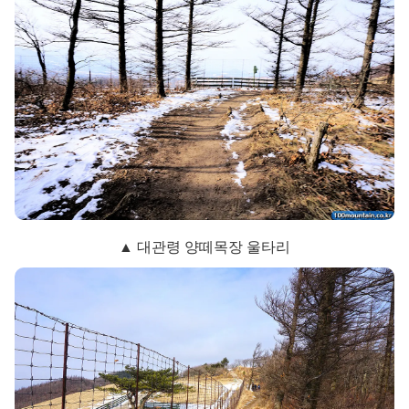
▲ 대관령 양떼목장 울타리