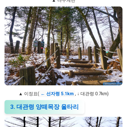
▲ 나무계단
▲ 이정표(
← 선자령 5.1km
, ↓ 대관령 0.7km)
3. 대관령 양떼목장 울타리