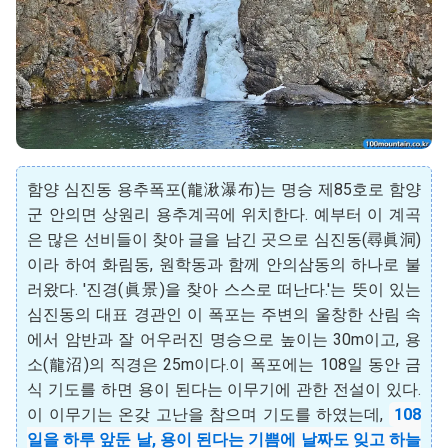
함양 심진동 용추폭포(龍湫瀑布)는 명승 제85호로 함양
군 안의면 상원리 용추계곡에 위치한다. 예부터 이 계곡
은 많은 선비들이 찾아 글을 남긴 곳으로 심진동(尋眞洞)
이라 하여 화림동, 원학동과 함께 안의삼동의 하나로 불
러왔다. '진경(眞景)을 찾아 스스로 떠난다.'는 뜻이 있는
심진동의 대표 경관인 이 폭포는 주변의 울창한 산림 속
에서 암반과 잘 어우러진 명승으로 높이는 30m이고, 용
소(龍沼)의 직경은 25m이다.이 폭포에는 108일 동안 금
식 기도를 하면 용이 된다는 이무기에 관한 전설이 있다.
이 이무기는 온갖 고난을 참으며 기도를 하였는데,
108
일을 하루 앞둔 날, 용이 된다는 기쁨에 날짜도 잊고 하늘