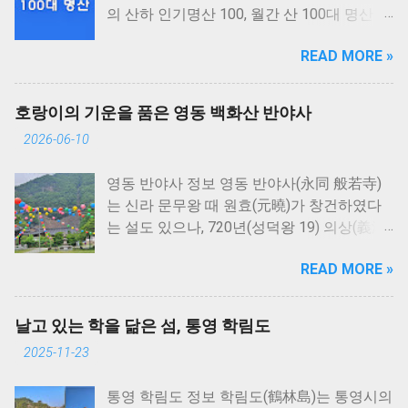
의 산하 인기명산 100, 월간 산 100대 명산 등
여러 기관에서 선정한 100대 명산을 모두 일
READ MORE »
컬어 부르는 이름인데요. 각 기관에서 선정한
100대 명산은 기관별로 중복된 명산을 제외
하고 한국의 100대 명산으로 총 149개가 선
호랑이의 기운을 품은 영동 백화산 반야사
정되었습니다.
2026-06-10
영동 반야사 정보 영동 반야사(永同 般若寺)
는 신라 문무왕 때 원효(元曉)가 창건하였다
는 설도 있으나, 720년(성덕왕 19) 의상(義湘)
의 십대제자 중 한 사람인 상원(相源)이 창건
READ MORE »
하였다는 것이 정설로 되어 있다. 그 뒤 수차
례의 중수를 거쳐서 1464년(세조 10)세조의
허락을 얻어 크게 중창하였다.세조는 속리산
날고 있는 학을 닮은 섬, 통영 학림도
복천사(福泉寺)에 들러 9일 동안의 법회를 끝
2025-11-23
낸 뒤, 신미(信眉) 등의 청으로 이 절의 중창된
모습을 살피고 대웅전에 참배하였다. 이때 문
통영 학림도 정보 학림도(鶴林島)는 통영시의
수동자(文殊童子)가 세조에게 따라오라 하면