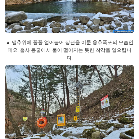
▲ 맹추위에 꽁꽁 얼어붙어 장관을 이룬 용추폭포의 모습인
데요. 흡사 동굴에서 물이 떨어지는 듯한 착각을 일으킵니
다.