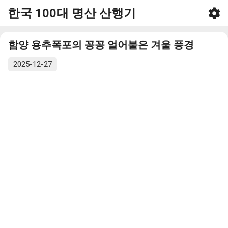
한국 100대 명산 산행기
기본 콘텐츠로 건너뛰기
함양 용추폭포의 꽁꽁 얼어붙은 겨울 풍경
2025-12-27