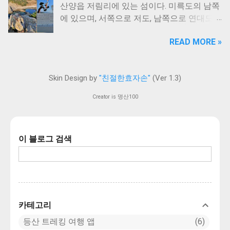
산양읍 저림리에 있는 섬이다. 미륵도의 남쪽
서 절 뒤쪽 계곡인 망경대(望景臺) 영천(靈泉)
에 있으며, 서쪽으로 저도, 남쪽으로 연대도와
으로 인도하여 목욕할 것을 권하였다. 동자는
인접해 있다. 북동에서 남서방향으로 길게 활
“왕의 불심(佛心)이 갸륵하여 부처님의 자비
READ MORE »
처럼 휜 모양을 하고 있어 천연의 방파제 역
가 따른다.”는 말을 남기고 사자를 타고 사라
할을 한다. 해안선은 북쪽은 사빈해안, 남쪽은
졌다 한다. 세조는 황홀한 기분으로 절에 돌
암석해안이다. 『대동지지』에 따르면 “조도
아와서 어필(御筆)을 하사하였는데 지금까지
Skin Design by
"친절한효자손"
(Ver 1.3)
(鳥島)는 춘원면의 남쪽 바다 가운데 있다.”라
도 보관되어 있다. 이 절의 이름을 반야사라
고 수록하였다. 『호구총수』에도 춘원면 조
고 한 것도 이 절 주위에 문수보살이 상주한
Creator is 명산100
도리로 적고 있다. 『조선지도』(고성),
다는 신앙 때문이며, 문수의 반야를 상징하여
『1872년 지방지도』(당포진)에는 조도로,
절 이름을 붙인 것이다. 반야사호랑이는
『광여도』(고성)와 『영남지도』(고성)에는
1000년정도의 풍화작용으로 인해 파쇄석들
이 블로그 검색
남쪽에 인접한 연대도와 합쳐 조도연대(鳥島
이 흘러내려 사찰 옆 산기슭에 자연적으로 만
烟臺)로 표시하고 있다. 『조선지지자료』에
들어진 호랑이 형상입니다.
는 학림동(鶴林洞), 새섬으로 기록하였다. 조
도, 새섬이라는 지명은 섬의 모양이 하늘을
나는 새와 비슷하다고 해서 유래되었다는 설
과 백로와 왜가리가 서식하여 유래되었다는
카테고리
설이 있다.
등산 트레킹 여행 앱
6