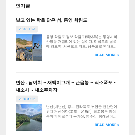
인기글
날고 있는 학을 닮은 섬, 통영 학림도
2025-11-23
통영 학림도 정보 학림도(鶴林島)는 통영시의
산양읍 저림리에 있는 섬이다. 미륵도의 남쪽
에 있으며, 서쪽으로 저도, 남쪽으로 연대도와
인접해 있다. 북동에서 남서방향으로 길게 활
READ MORE »
처럼 휜 모양을 하고 있어 천연의 방파제 역할
을 한다. 해안선은 북쪽은 사빈해안, 남쪽은 암
석해안이다. 『대동지지』에 따르면 “조도(鳥
島)는 춘원면의 남쪽 바다 가운데 있다.”라고
수록하였다. 『호구총수』에도 춘원면 조도리
로 적고 있다. 『조선지도』(고성), 『1872년
변산 : 남여치 ~ 재백이고개 ~ 관음봉 ~ 직소폭포 ~
지방지도』(당포진)에는 조도로, 『광여도』
내소사 ~ 내소주차장
(고성)와 『영남지도』(고성)에는 남쪽에 인접
한 연대도와 합쳐 조도연대(鳥島烟臺)로 표시
2025-09-22
하고 있다. 『조선지지자료』에는 학림동(鶴
林洞), 새섬으로 기록하였다. 조도, 새섬이라는
변산(내변산) 정보 전라북도 부안군 변산면에
지명은 섬의 모양이 하늘을 나는 새와 비슷하
위치한 산이다(고도：510m). 최고봉은 의상
다고 해서 유래되었다는 설과 백로와 왜가리
봉이며 예로부터 능가산, 영주산, 봉래산이라
가 서식하여 유래되었다는 설이 있다.
불렸고 호남의 5대 명산 중 하나로 꼽혀왔다.
READ MORE »
서해와 인접해 있고 호남평야를 사이에 두고
호남정맥 줄기에서 떨어져 독립된 산군을 형