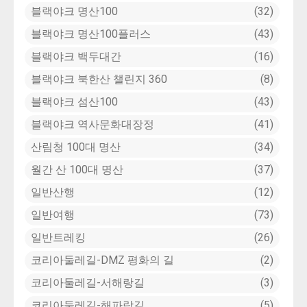
블랙야크 명산100
32
블랙야크 명산100플러스
43
블랙야크 백두대간
16
블랙야크 북한산 챌린지 360
8
블랙야크 섬산100
43
블랙야크 역사문화대장정
41
산림청 100대 명산
34
월간 산 100대 명산
37
일반산행
12
일반여행
73
일반트레킹
26
코리아둘레길-DMZ 평화의 길
2
코리아둘레길-서해랑길
3
코리아둘레길-해파랑길
5