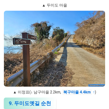
▲ 두미도 마을
▲ 이정표(↓ 남구마을 2.2km,
북구마을 4.4km
↑
)
9. 두미도옛길 순천