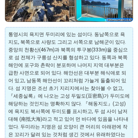
통영시의 욕지면 두미리에 있는 섬이다. 동남쪽으로 욕
지도, 북쪽으로 사량도 그리고 서쪽으로 남해군이 있다.
중앙의 천황산(467m)과 북쪽의 투구봉(333m)을 중심으
로 섬 전체가 구릉성 산지를 형성하고 있다. 동쪽과 북쪽
해안에 포구와 촌락이 분포하며 나머지 지역 대부분은
급한 사면으로 되어 있다. 해안선은 대부분 해식애로 되
어 있고, 남동쪽 해안선이 꼬리처럼 가늘게 돌출되어 있
다. 섬 지명은 조선 초기 지리지에서는 찾아볼 수 없고,
『세종실록』에 나오는 고성 두밀도(豆密島)가 두미도에
해당하는 것인지는 명확하지 않다. 『해동지도』(고성)
에 욕지도 북서쪽에 두미도를 표시하고, 두 섬 사이 남저
대해 (南抵大海)라고 적고 있어 먼 바다에 있음을 나타내
었다. 두미라는 지명은 섬 모양이 큰 머리의 아래편에 작
은 꼬리가 달려 있는 것처럼 생긴 것에서 유래하였다는