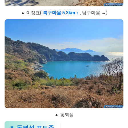
▲ 이정표(
북구마을 5.3km
↑
, 남구마을 →)
▲ 동뫼섬
8. 동뫼섬 포토존