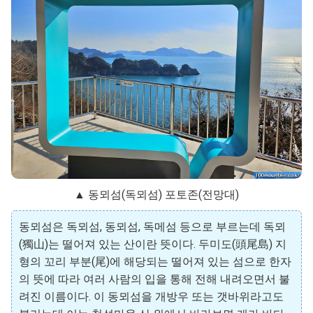
▲ 동뫼섬(독뫼섬) 포토존(전망대)
동뫼섬은 독뫼섬, 동뫼섬, 독메섬 등으로 부르는데 독뫼
(獨山)는 떨어져 있는 산이란 뜻이다. 두미도(頭尾島) 지
형의 꼬리 부분(尾)에 해당되는 떨어져 있는 섬으로 한자
의 뜻에 따라 여러 사람의 입을 통해 전해 내려오면서 불
려진 이름이다. 이 동뫼섬을 개방우 또는 갯바위라고도