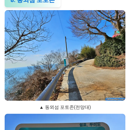
▲ 동뫼섬 포토존(전망대)