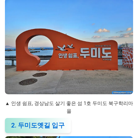
▲ 인생 쉼표, 경상남도 살기 좋은 섬 1호 두미도 북구학리마
을
2. 두미도옛길 입구