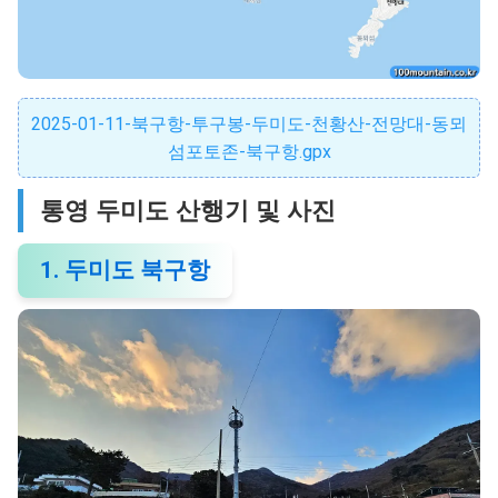
2025-01-11-북구항-투구봉-두미도-천황산-전망대-동뫼
섬포토존-북구항.gpx
통영 두미도 산행기 및 사진
1. 두미도 북구항