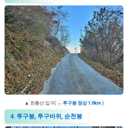
▲ 천황산 입구(
← 투구봉 정상 1.0km
)
4. 투구봉, 투구바위, 순천봉