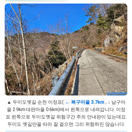
▲ 두미도옛길 순천 이정표(
← 북구마을 3.7km
, ↓ 남구마
을 2.9km·대판마을 0.6km)에서 왼쪽으로 내려갑니다. 이정
표 왼쪽으로 두미도옛길 위험구간 주의 안내판이 있는데요.
두미도 옛길만을 따라 잘 걸으면 그리 위험하진 않습니다.