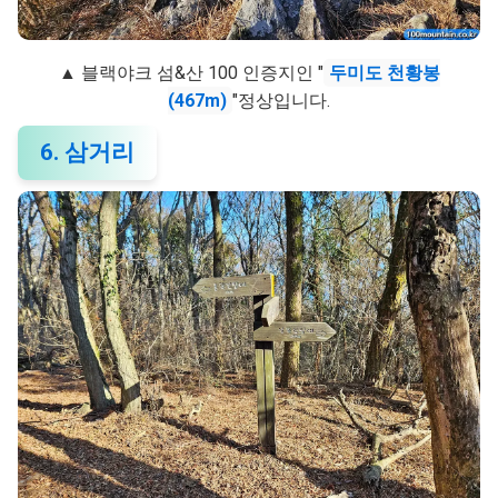
▲ 블랙야크 섬&산 100 인증지인 "
두미도 천황봉
(467m)
"정상입니다.
6. 삼거리