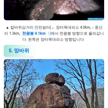
▲ 칼바위삼거리 안전쉼터(← 장터목대피소 4.0km, ↓ 중산
리 1.3km,
천왕봉 4.1km
↑)
에서 천왕봉 방향으로 올라갑니
다. 왼쪽은 장터목대피소 방향입니다.
5. 망바위