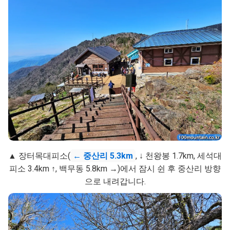
▲ 장터목대피소(
← 중산리 5.3km
, ↓ 천왕봉 1.7km, 세석대
피소 3.4km ↑, 백무동 5.8km →)에서 잠시 쉰 후 중산리 방향
으로 내려갑니다.