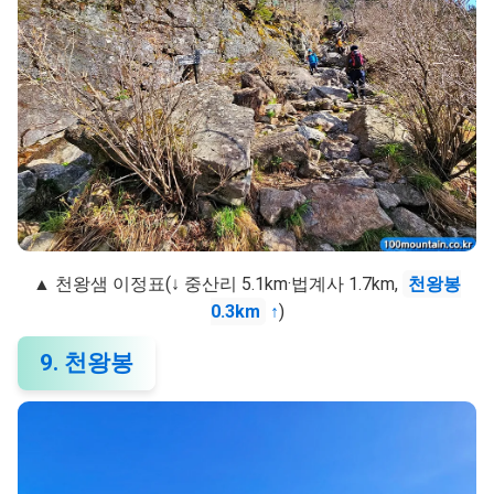
▲ 천왕샘 이정표(↓ 중산리 5.1km·법계사 1.7km,
천왕봉
0.3km
↑
)
9. 천왕봉