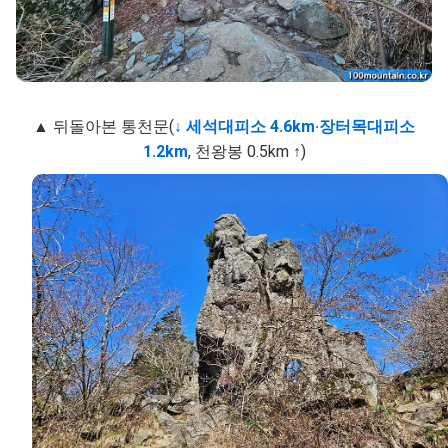
▲ 뒤돌아본 통천문(
↓ 세석대피소 4.6km·장터목대피소
1.2km
, 천왕봉 0.5km ↑)