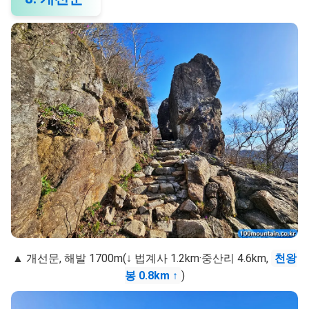
▲ 개선문, 해발 1700m(↓ 법계사 1.2km·중산리 4.6km,
천왕
봉 0.8km
↑
)