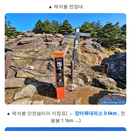
▲ 제석봉 전망대
▲ 제석봉 안전쉼터의 이정표(
← 장터목대피소 0.6km
, 천
왕봉 1.1km →)