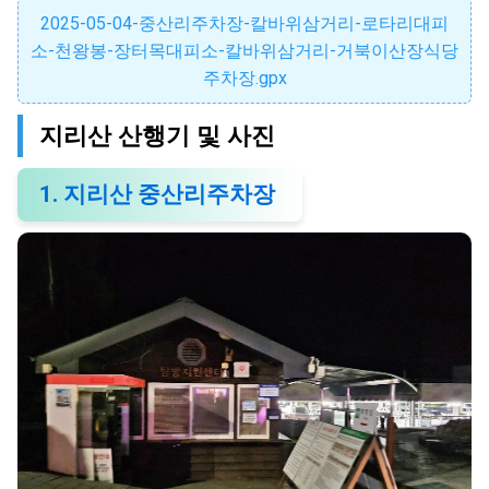
2025-05-04-중산리주차장-칼바위삼거리-로타리대피
소-천왕봉-장터목대피소-칼바위삼거리-거북이산장식당
주차장.gpx
지리산 산행기 및 사진
1. 지리산 중산리주차장