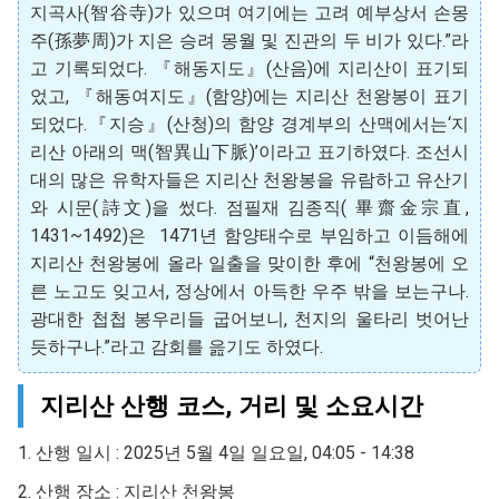
지곡사(智谷寺)가 있으며 여기에는 고려 예부상서 손몽
주(孫夢周)가 지은 승려 몽월 및 진관의 두 비가 있다.”라
고 기록되었다. 『해동지도』(산음)에 지리산이 표기되
었고, 『해동여지도』(함양)에는 지리산 천왕봉이 표기
되었다.『지승』(산청)의 함양 경계부의 산맥에서는‘지
리산 아래의 맥(智異山下脈)’이라고 표기하였다. 조선시
대의 많은 유학자들은 지리산 천왕봉을 유람하고 유산기
와 시문(詩文)을 썼다. 점필재 김종직( 畢齋金宗直,
1431~1492)은 1471년 함양태수로 부임하고 이듬해에
지리산 천왕봉에 올라 일출을 맞이한 후에 “천왕봉에 오
른 노고도 잊고서, 정상에서 아득한 우주 밖을 보는구나.
광대한 첩첩 봉우리들 굽어보니, 천지의 울타리 벗어난
듯하구나.”라고 감회를 읊기도 하였다.
지리산 산행 코스, 거리 및 소요시간
1. 산행 일시 : 2025년 5월 4일 일요일, 04:05 - 14:38
2. 산행 장소 : 지리산 천왕봉