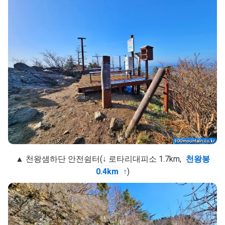
▲ 천왕샘하단 안전쉼터(↓ 로타리대피소 1.7km,
천왕봉
0.4km
↑
)