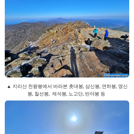
▲ 지리산 천왕봉에서 바라본 촛대봉, 삼신봉, 연하봉, 영신
봉, 칠선봉, 제석봉, 노고단, 반야봉 등