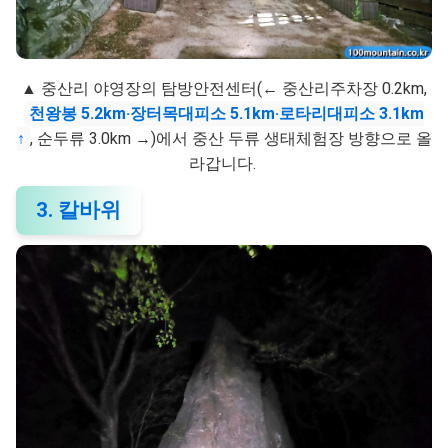
▲ 중산리 야영장의 탐방안전센터(← 중산리주차장 0.2km,
천왕봉 5.2km·장터목대피소 5.1km·로타리대피소 3.1km
↑
, 순두류 3.0km →)에서 중산 두류 생태체험장 방향으로 올
라갑니다.
3. 칼바위