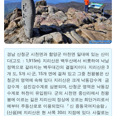
경남 산청군 시천면과 함양군 마천면 일대에 있는 산이
다(고도：1,915m). 지리산은 백두산에서 비롯하여 낙남
정맥으로 갈라지는 백두대간의 결절지이다. 지리산은 3
개 도, 5개 시·군, 15개 면에 걸쳐 있고 그중 천왕봉은 산
청군의 영역에 속해 있다. 지리산은 크게 낙동강수계 · 금
강수계 · 섬진강수계로 삼분되며, 산청군 영역은 낙동강
수계로 하천이 유입된다. 군의 시천면 중산리에서 천왕
봉에 이르는 길은 지리산의 정상에 오르는 최단거리로서
예부터 주등산로로 이용되었다.『신 증동국여지승람』
(산음)에 지리산은 현 서쪽 30리 지점에 있다. 사찰로는