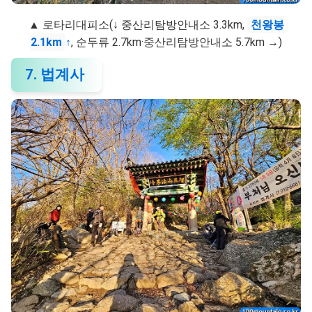
▲ 로타리대피소(↓ 중산리탐방안내소 3.3km,
천왕봉
2.1km
↑
, 순두류 2.7km·중산리탐방안내소 5.7km →)
7. 법계사