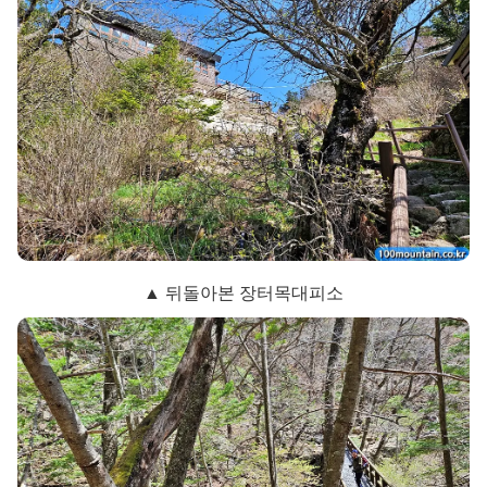
▲ 뒤돌아본 장터목대피소