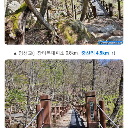
▲ 명성교(↓ 장터목대피소 0.8km,
중산리 4.5km
↑
)